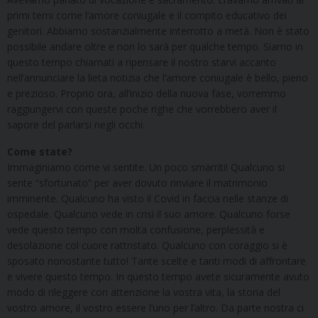
primi temi come l’amore coniugale e il compito educativo dei
genitori. Abbiamo sostanzialmente interrotto a metà. Non è stato
possibile andare oltre e non lo sarà per qualche tempo. Siamo in
questo tempo chiamati a ripensare il nostro starvi accanto
nell’annunciare la lieta notizia che l’amore coniugale è bello, pieno
e prezioso. Proprio ora, all’inizio della nuova fase, vorremmo
raggiungervi con queste poche righe che vorrebbero aver il
sapore del parlarsi negli occhi.
Come state?
Immaginiamo come vi sentite. Un poco smarriti! Qualcuno si
sente “sfortunato” per aver dovuto rinviare il matrimonio
imminente. Qualcuno ha visto il Covid in faccia nelle stanze di
ospedale. Qualcuno vede in crisi il suo amore. Qualcuno forse
vede questo tempo con molta confusione, perplessità e
desolazione col cuore rattristato. Qualcuno con coraggio si è
sposato nonostante tutto! Tante scelte e tanti modi di affrontare
e vivere questo tempo. In questo tempo avete sicuramente avuto
modo di rileggere con attenzione la vostra vita, la storia del
vostro amore, il vostro essere l’uno per l’altro. Da parte nostra ci