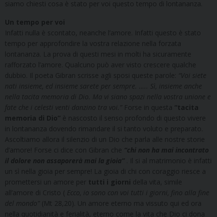
siamo chiesti cosa è stato per voi questo tempo di lontananza.
Un tempo per voi
Infatti nulla è scontato, neanche l’amore. Infatti questo è stato
tempo per approfondire la vostra relazione nella forzata
lontananza. La prova di questi mesi in molti ha sicuramente
rafforzato l’amore. Qualcuno può aver visto crescere qualche
dubbio. Il poeta Gibran scrisse agli sposi queste parole:
“Voi siete
nati insieme, ed insieme sarete per sempre. ….. Sì, insieme anche
nella tacita memoria di Dio. Ma vi siano spazi nella vostra unione e
fate che i celesti venti danzino tra voi.”
Forse in questa
“tacita
memoria di Dio”
è nascosto il senso profondo di questo vivere
in lontananza dovendo rimandare il si tanto voluto e preparato.
Ascoltiamo allora il silenzio di un Dio che parla alle nostre storie
d’amore! Forse ci dice con Gibran che
“chi non ha mai incontrato
il dolore non assaporerà mai la gioia”
. Il si al matrimonio è infatti
un sì nella gioia per sempre! La gioia di chi con coraggio riesce a
promettersi un amore per
tutti i giorni
della vita, simile
all’amore di Cristo (
Ecco, io sono con voi tutti i giorni, fino alla fine
del mondo”
(Mt 28,20). Un amore eterno ma vissuto qui ed ora
nella quotidianità e ferialità, eterno come la vita che Dio ci dona