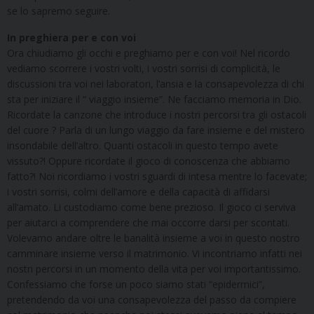
se lo sapremo seguire.
In preghiera per e con voi
Ora chiudiamo gli occhi e preghiamo per e con voi! Nel ricordo
vediamo scorrere i vostri volti, i vostri sorrisi di complicità, le
discussioni tra voi nei laboratori, l’ansia e la consapevolezza di chi
sta per iniziare il “ viaggio insieme”. Ne facciamo memoria in Dio.
Ricordate la canzone che introduce i nostri percorsi tra gli ostacoli
del cuore ? Parla di un lungo viaggio da fare insieme e del mistero
insondabile dell’altro. Quanti ostacoli in questo tempo avete
vissuto?! Oppure ricordate il gioco di conoscenza che abbiamo
fatto?! Noi ricordiamo i vostri sguardi di intesa mentre lo facevate;
i vostri sorrisi, colmi dell’amore e della capacità di affidarsi
all’amato. Li custodiamo come bene prezioso. Il gioco ci serviva
per aiutarci a comprendere che mai occorre darsi per scontati.
Volevamo andare oltre le banalità insieme a voi in questo nostro
camminare insieme verso il matrimonio. Vi incontriamo infatti nei
nostri percorsi in un momento della vita per voi importantissimo.
Confessiamo che forse un poco siamo stati “epidermici”,
pretendendo da voi una consapevolezza del passo da compiere