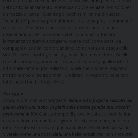
col matrimonio che neanche noi stessi avevamo piena al tempo
del nostro fidanzamento. Pretendiamo che veniate non solo per
un “pezzo di carta”, quando poi pochissimi prima di questo
“benedetto” percorso prematrimoniale si sono presi “veramente”
cura di voi. Che errore facciamo nel nostro cuore, quando vi
desideriamo diversi da come siete! Dopo questa forzata
lontananza vogliamo accogliervi invece così come siete, da
compagni di strada, come viandanti come voi sulla strada della
vita. Voi siete i nostri giovani, i giovani delle nostre terre! Quelli
che lottano ogni giorno con il lavoro che non c’è, quelli costretti
ad andare lontano per realizzarsi, quelli che vivono e respirano il
nostro tempo a pieni polmoni! Credeteci: vi vogliamo bene con
tutti i nostri tanti e troppi limiti.
Coraggio!
Amici, allora, non vi scoraggiate!
Siamo tutti fragili e raccolti nel
palmo della Sua mano, in piedi sulle nostre gambe ma raccolti
nelle mani di Dio
. Questo tempo di prova in cui siete stati lontani
e avrete dovuto rimandare il giorno del si per sempre, può solo
rafforzare il vostro amore, purificandolo e rendendolo più saldo.
Vivetelo come una possibilità, una bella possibilità! Non siete stati