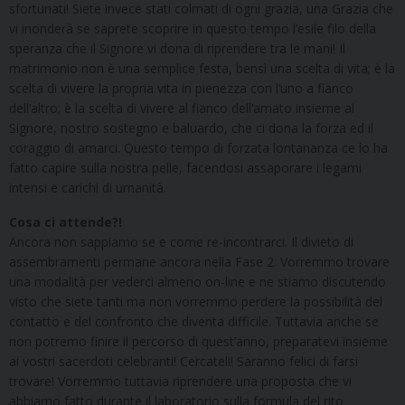
sfortunati! Siete invece stati colmati di ogni grazia, una Grazia che
vi inonderà se saprete scoprire in questo tempo l’esile filo della
speranza che il Signore vi dona di riprendere tra le mani! Il
matrimonio non è una semplice festa, bensì una scelta di vita; è la
scelta di vivere la propria vita in pienezza con l’uno a fianco
dell’altro; è la scelta di vivere al fianco dell’amato insieme al
Signore, nostro sostegno e baluardo, che ci dona la forza ed il
coraggio di amarci. Questo tempo di forzata lontananza ce lo ha
fatto capire sulla nostra pelle, facendosi assaporare i legami
intensi e carichi di umanità.
Cosa ci attende?!
Ancora non sappiamo se e come re-incontrarci. Il divieto di
assembramenti permane ancora nella Fase 2. Vorremmo trovare
una modalità per vederci almeno on-line e ne stiamo discutendo
visto che siete tanti ma non vorremmo perdere la possibilità del
contatto e del confronto che diventa difficile. Tuttavia anche se
non potremo finire il percorso di quest’anno, preparatevi insieme
ai vostri sacerdoti celebranti! Cercateli! Saranno felici di farsi
trovare! Vorremmo tuttavia riprendere una proposta che vi
abbiamo fatto durante il laboratorio sulla formula del rito