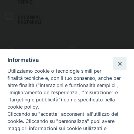
SERVIZI
DOCUMENTI
PASTORALI
PHOTOGALLERY
VIDEOGALLERY
Informativa
Utilizziamo cookie o tecnologie simili per
finalità tecniche e, con il tuo consenso, anche per
altre finalità ("interazioni e funzionalità semplici",
S
EDE VESCOVILE
"miglioramento dell'esperienza", "misurazione" e
Piazza Wojtyla, 1
"targeting e pubblicità") come specificato nella
82032 Cerreto Sannita (BN)
cookie policy.
Cliccando su "accetta" acconsenti all'utilizzo dei
Telefax: (+39) 0824 861115
cookie. Cliccando su "personalizza" puoi avere
Email: info@diocesicerreto.it
maggiori informazioni sui cookie utilizzati e