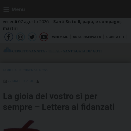
Skip
Menu
to
content
venerdì 07 agosto 2026
Santi Sisto II, papa, e compagni,
martiri
WEBMAIL
AREA RISERVATA
CONTATTI
fb
ig
tw
yt
FAMIGLIA
,
IN EVIDENZA
,
NEWS
22 MAGGIO 2020
La gioia del vostro sì per
sempre – Lettera ai fidanzati