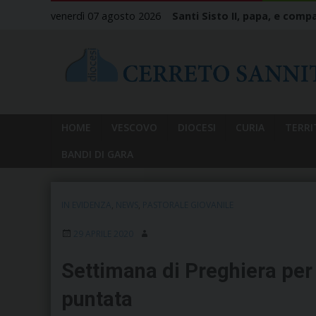
Skip
venerdì 07 agosto 2026
Santi Sisto II, papa, e compa
to
content
HOME
VESCOVO
DIOCESI
CURIA
TERRI
BANDI DI GARA
IN EVIDENZA
,
NEWS
,
PASTORALE GIOVANILE
29 APRILE 2020
Settimana di Preghiera per 
puntata