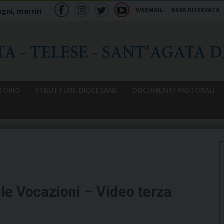
WEBMAIL
AREA RISERVATA
gni, martiri
f
ig
tw
yt
b
TORIO
STRUTTURE DIOCESANE
DOCUMENTI PASTORALI
le Vocazioni – Video terza