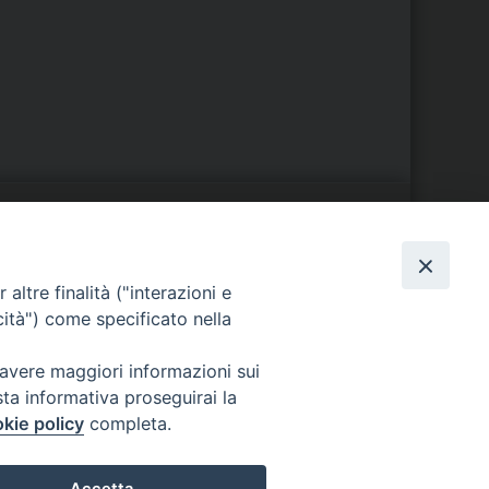
S
EDE VESCOVILE
altre finalità ("interazioni e
Piazza Wojtyla, 1
cità") come specificato nella
82032 Cerreto Sannita (BN)
Telefax: (+39) 0824 861115
 avere maggiori informazioni sui
Email:
sta informativa proseguirai la
info@diocesicerreto.it
kie policy
completa.