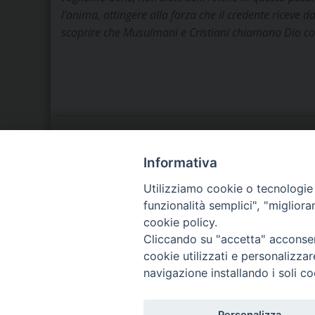
l’anima, attingere alla forza che il credente riceve da
scoprire che Musulmani e Cristiani chiamano Dio con
LA NOSTRA DIOCESI
C
Informativa
Utilizziamo cookie o tecnologie s
IL VESCOVO
P
funzionalità semplici", "miglior
cookie policy.
AGENDA PASTORALE
D
Cliccando su "accetta" acconsent
cookie utilizzati e personalizza
navigazione installando i soli co