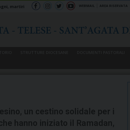
WEBMAIL
AREA RISERVATA
gni, martiri
f
ig
tw
yt
b
TORIO
STRUTTURE DIOCESANE
DOCUMENTI PASTORALI
sino, un cestino solidale per i
he hanno iniziato il Ramadan,