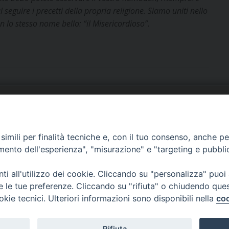
l seguire i precetti della propria religione. Siamo uniti nello
 lo stesso nome bello: “il Misericordioso”.
URIA: UFFICI E SERVIZI
PHOTOGALLERY
imili per finalità tecniche e, con il tuo consenso, anche per 
ARROCCHIE
VIDEOGALLERY
amento dell'esperienza", "misurazione" e "targeting e pubbli
OCUMENTI PASTORALI
i all'utilizzo dei cookie. Cliccando su "personalizza" puoi
re le tue preferenze. Cliccando su "rifiuta" o chiudendo que
okie tecnici. Ulteriori informazioni sono disponibili nella
coo