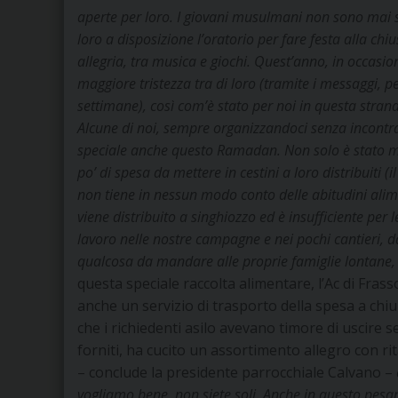
aperte per loro. I giovani musulmani non sono mai s
loro a disposizione l’oratorio per fare festa alla c
allegria, tra musica e giochi. Quest’anno, in occasi
maggiore tristezza tra di loro (tramite i messaggi,
settimane), così com’è stato per noi in questa stran
Alcune di noi, sempre organizzandoci senza incontr
speciale anche questo Ramadan. Non solo è stato m
po’ di spesa da mettere in cestini a loro distribuiti (
non tiene in nessun modo conto delle abitudini alime
viene distribuito a singhiozzo ed è insufficiente per
lavoro nelle nostre campagne e nei pochi cantieri,
qualcosa da mandare alle proprie famiglie lontane,
questa speciale raccolta alimentare, l’Ac di Fras
anche un servizio di trasporto della spesa a chiu
che i richiedenti asilo avevano timore di uscire 
forniti, ha cucito un assortimento allegro con rit
– conclude la presidente parrocchiale Calvano –
vogliamo bene, non siete soli. Anche in questo pes