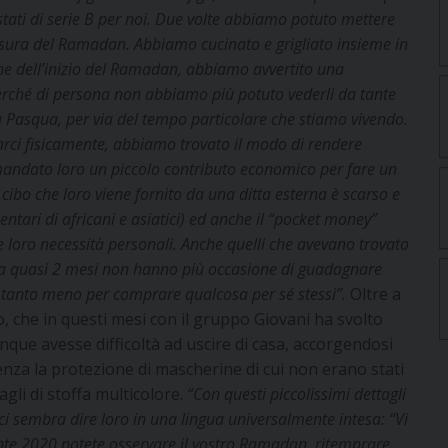
tati di serie B per noi. Due volte abbiamo potuto mettere
hiusura del Ramadan. Abbiamo cucinato e grigliato insieme in
one dell’inizio del Ramadan, abbiamo avvertito una
 perché di persona non abbiamo più potuto vederli da tante
a Pasqua, per via del tempo particolare che stiamo vivendo.
arci fisicamente, abbiamo trovato il modo di rendere
andato loro un piccolo contributo economico per fare un
il cibo che loro viene fornito da una ditta esterna è scarso e
ntari di africani e asiatici) ed anche il “pocket money”
 le loro necessità personali. Anche quelli che avevano trovato
 da quasi 2 mesi non hanno più occasione di guadagnare
 tanto meno per comprare qualcosa per sé stessi”.
Oltre a
so, che in questi mesi con il gruppo Giovani ha svolto
nque avesse difficoltà ad uscire di casa, accorgendosi
senza la protezione di mascherine di cui non erano stati
agli di stoffa multicolore.
“Con questi piccolissimi dettagli
ci sembra dire loro in una lingua universalmente intesa: “Vi
ante 2020 potete osservare il vostro Ramadan, ritemprare