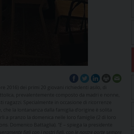
re 2016) dei primi 20 giovani richiedenti asilo, di
 Cattolica, prevalentemente composto da madri e nonne,
sti ragazzi. Specialmente in occasione di ricorrenze
, che la lontananza dalla famiglia d’origine è solita
rli a pranzo la domenica nelle loro famiglie (2 di loro
mons. Domenico Battaglia).
“E
– spiega la presidente
veramente figli con i nostri figli, con le nostre porte sempre