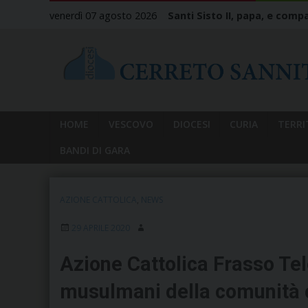
Skip
venerdì 07 agosto 2026
Santi Sisto II, papa, e compa
to
content
HOME
VESCOVO
DIOCESI
CURIA
TERRI
BANDI DI GARA
AZIONE CATTOLICA
,
NEWS
29 APRILE 2020
Azione Cattolica Frasso Tele
musulmani della comunità c