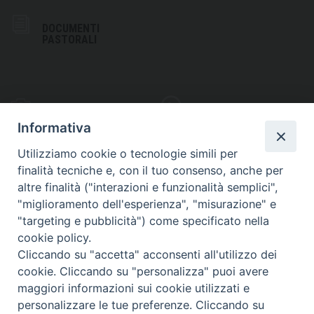
DOCUMENTI
PASTORALI
PHOTOGALLERY
VIDEOGALLERY
Informativa
Utilizziamo cookie o tecnologie simili per
finalità tecniche e, con il tuo consenso, anche per
altre finalità ("interazioni e funzionalità semplici",
S
EDE VESCOVILE
"miglioramento dell'esperienza", "misurazione" e
Piazza Wojtyla, 1
"targeting e pubblicità") come specificato nella
82032 Cerreto Sannita (BN)
cookie policy.
Cliccando su "accetta" acconsenti all'utilizzo dei
Telefax: (+39) 0824 861115
cookie. Cliccando su "personalizza" puoi avere
Email: info@diocesicerreto.it
maggiori informazioni sui cookie utilizzati e
personalizzare le tue preferenze. Cliccando su