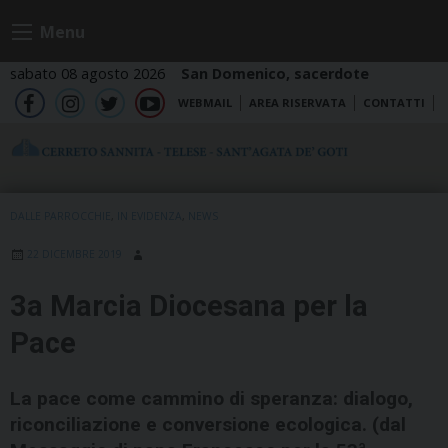
Skip
Menu
to
content
sabato 08 agosto 2026
San Domenico, sacerdote
WEBMAIL
AREA RISERVATA
CONTATTI
fb
ig
tw
yt
DALLE PARROCCHIE
,
IN EVIDENZA
,
NEWS
22 DICEMBRE 2019
3a Marcia Diocesana per la
Pace
La pace come cammino di speranza: dialogo,
riconciliazione e conversione ecologica. (dal