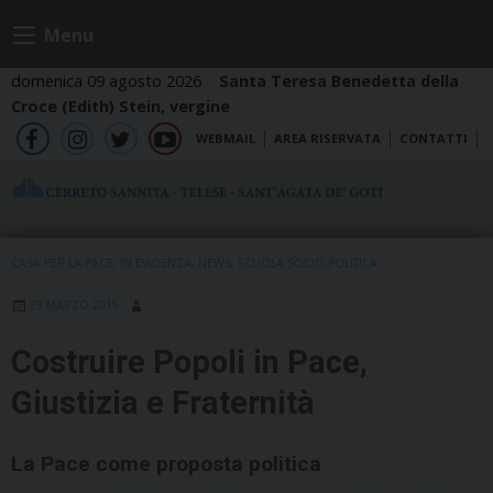
Skip
Menu
to
content
domenica 09 agosto 2026
Santa Teresa Benedetta della
Croce (Edith) Stein, vergine
WEBMAIL
AREA RISERVATA
CONTATTI
fb
ig
tw
yt
CASA PER LA PACE
,
IN EVIDENZA
,
NEWS
,
SCUOLA SOCIO-POLITICA
23 MARZO 2019
Costruire Popoli in Pace,
Giustizia e Fraternità
La Pace come proposta politica