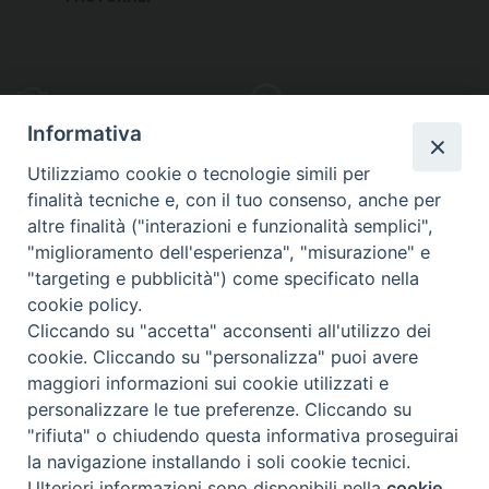
PHOTOGALLERY
VIDEOGALLERY
Informativa
Utilizziamo cookie o tecnologie simili per
finalità tecniche e, con il tuo consenso, anche per
altre finalità ("interazioni e funzionalità semplici",
S
EDE VESCOVILE
"miglioramento dell'esperienza", "misurazione" e
Piazza Wojtyla, 1
"targeting e pubblicità") come specificato nella
82032 Cerreto Sannita (BN)
cookie policy.
Cliccando su "accetta" acconsenti all'utilizzo dei
Telefax: (+39) 0824 861115
cookie. Cliccando su "personalizza" puoi avere
Email: info@diocesicerreto.it
maggiori informazioni sui cookie utilizzati e
personalizzare le tue preferenze. Cliccando su
"rifiuta" o chiudendo questa informativa proseguirai
la navigazione installando i soli cookie tecnici.
Copyright 2018 - Diocesi di Cerreto Sannita - Telese - Sant’Agata de’ Goti
Ulteriori informazioni sono disponibili nella
cookie