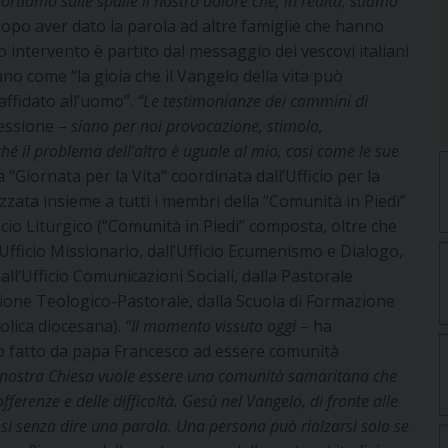
rtiamo sulle spalle il nostro dolore che, in realtà, stiamo
opo aver dato la parola ad altre famiglie che hanno
o intervento è partito dal messaggio dei vescovi italiani
ano come “la gioia che il Vangelo della vita può
affidato all’uomo”.
“Le testimonianze dei cammini di
lessione –
siano per noi provocazione, stimolo,
é il problema dell’altro è uguale al mio, così come le sue
“Giornata per la Vita” coordinata dall’Ufficio per la
ata insieme a tutti i membri della “Comunità in Piedi”
icio Liturgico (“Comunità in Piedi” composta, oltre che
all’Ufficio Missionario, dall’Ufficio Ecumenismo e Dialogo,
dall’Ufficio Comunicazioni Sociali, dalla Pastorale
azione Teologico-Pastorale, dalla Scuola di Formazione
tolica diocesana).
“Il momento vissuto oggi
– ha
to fatto da papa Francesco ad essere comunità
a nostra Chiesa vuole essere una comunità samaritana che
offerenze e delle difficoltà. Gesù nel Vangelo, di fronte alle
ziosi senza dire una parola. Una persona può rialzarsi solo se