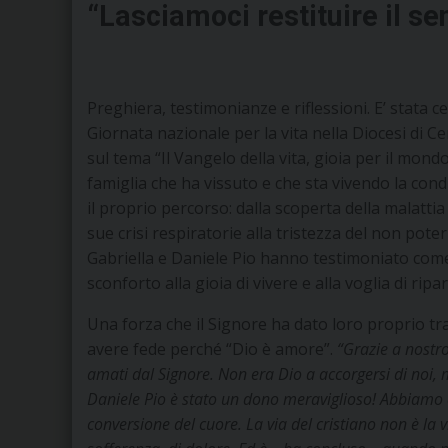
“Lasciamoci restituire il s
Preghiera, testimonianze e riflessioni. E’ stata c
Giornata nazionale per la vita nella Diocesi di C
sul tema “Il Vangelo della vita, gioia per il mo
famiglia che ha vissuto e che sta vivendo la condi
il proprio percorso: dalla scoperta della malattia
sue crisi respiratorie alla tristezza del non p
Gabriella e Daniele Pio hanno testimoniato come 
sconforto alla gioia di vivere e alla voglia di ripa
Una forza che il Signore ha dato loro proprio tram
avere fede perché “Dio è amore”.
“Grazie a nostro
amati dal Signore. Non era Dio a accorgersi di noi, 
Daniele Pio è stato un dono meraviglioso! Abbiamo ca
conversione del cuore. La via del cristiano non è la v