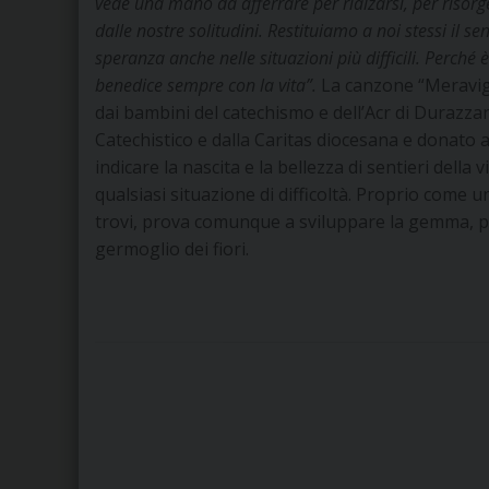
vede una mano da afferrare per rialzarsi, per risorge
dalle nostre solitudini. Restituiamo a noi stessi il s
speranza anche nelle situazioni più difficili. Perché 
benedice sempre con la vita”.
La canzone “Meravigl
dai bambini del catechismo e dell’Acr di Durazzano
Catechistico e dalla Caritas diocesana e donato
indicare la nascita e la bellezza di sentieri della 
qualsiasi situazione di difficoltà. Proprio come
trovi, prova comunque a sviluppare la gemma, per
germoglio dei fiori.