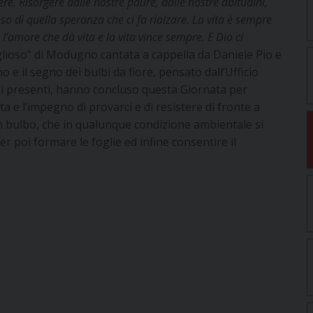
re. Risorgere dalle nostre paure, dalle nostre abitudini,
enso di quella speranza che ci fa rialzare. La vita è sempre
è l’amore che dà vita e la vita vince sempre. E Dio ci
ioso” di Modugno cantata a cappella da Daniele Pio e
 e il segno dei bulbi da fiore, pensato dall’Ufficio
 ai presenti, hanno concluso questa Giornata per
vita e l’impegno di provarci e di resistere di fronte a
 un bulbo, che in qualunque condizione ambientale si
 poi formare le foglie ed infine consentire il