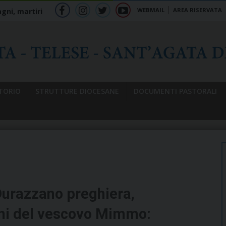
WEBMAIL
AREA RISERVATA
gni, martiri
f
ig
tw
yt
b
TORIO
STRUTTURE DIOCESANE
DOCUMENTI PASTORALI
 Durazzano preghiera,
ioni del vescovo Mimmo: