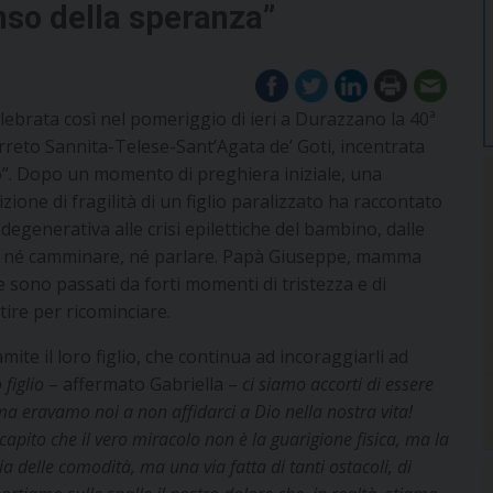
enso della speranza”
elebrata così nel pomeriggio di ieri a Durazzano la 40ª
erreto Sannita-Telese-Sant’Agata de’ Goti, incentrata
ndo”. Dopo un momento di preghiera iniziale, una
zione di fragilità di un figlio paralizzato ha raccontato
 degenerativa alle crisi epilettiche del bambino, dalle
oter né camminare, né parlare. Papà Giuseppe, mamma
sono passati da forti momenti di tristezza e di
rtire per ricominciare.
ite il loro figlio, che continua ad incoraggiarli ad
 figlio
– affermato Gabriella –
ci siamo accorti di essere
ma eravamo noi a non affidarci a Dio nella nostra vita!
pito che il vero miracolo non è la guarigione fisica, ma la
ia delle comodità, ma una via fatta di tanti ostacoli, di