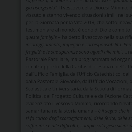
sofferenza, di dolore. Ed è – ha concluso – quando po
già risorgendo”.
Il vescovo della Diocesi Mimmo, d
vissuto e stanno vivendo situazioni simili, nel su
per la Giornata per la Vita 2018, che sottolineav
testimoniare al mondo, è dono di Dio e compito 
queste famiglie
– ha detto il vescovo nella sua rif
incoraggiamento, impegno e corresponsabilità. Perch
fragilità e le sue speranze sono uguali alle mie”.
Una 
Pastorale Familiare, ma programmata ed organizz
con il supporto della Caritas diocesana e dell’Uff
dall’Ufficio Famiglia, dall’Ufficio Catechistico, d
dalla Pastorale Giovanile, dall’Ufficio Vocazioni, 
Scolastica e Universitaria, dalla Scuola di Form
Politica, dal Progetto Culturale e dall’Azione Cat
evidenziato il vescovo Mimmo, ricordando l’invi
samaritana nella storia umana –
è il segno che l
si fa carico degli scoraggiamenti, delle ferite, delle s
sofferenze e alle difficoltà, compie solo gesti silen