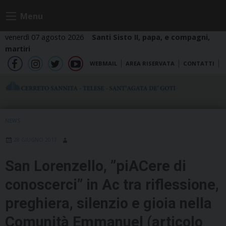
Skip
Menu
to
content
venerdì 07 agosto 2026
Santi Sisto II, papa, e compagni,
martiri
WEBMAIL
AREA RISERVATA
CONTATTI
fb
ig
tw
yt
NEWS
28 GIUGNO 2017
San Lorenzello, ”piACere di
conoscerci” in Ac tra riflessione,
preghiera, silenzio e gioia nella
Comunità Emmanuel (articolo