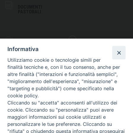
DOCUMENTI
PASTORALI
PHOTOGALLERY
VIDEOGALLERY
Informativa
Utilizziamo cookie o tecnologie simili per
finalità tecniche e, con il tuo consenso, anche per
altre finalità ("interazioni e funzionalità semplici",
S
EDE VESCOVILE
"miglioramento dell'esperienza", "misurazione" e
Piazza Wojtyla, 1
"targeting e pubblicità") come specificato nella
82032 Cerreto Sannita (BN)
cookie policy.
Cliccando su "accetta" acconsenti all'utilizzo dei
Telefax: (+39) 0824 861115
cookie. Cliccando su "personalizza" puoi avere
Email: info@diocesicerreto.it
maggiori informazioni sui cookie utilizzati e
personalizzare le tue preferenze. Cliccando su
"rifiuta" o chiudendo questa informativa proseguirai