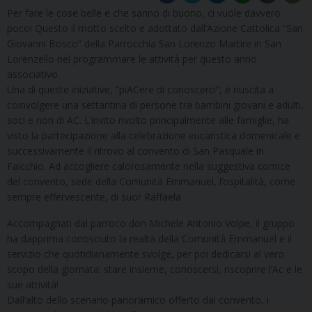
Per fare le cose belle e che sanno di buono, ci vuole davvero
poco! Questo il motto scelto e adottato dall’Azione Cattolica ”San
Giovanni Bosco” della Parrocchia San Lorenzo Martire in San
Lorenzello nel programmare le attività per questo anno
associativo.
Una di queste iniziative, ”piACere di conoscerci”, é riuscita a
coinvolgere una settantina di persone tra bambini giovani e adulti,
soci e non di AC. L’invito rivolto principalmente alle famiglie, ha
visto la partecipazione alla celebrazione eucaristica domenicale e
successivamente il ritrovo al convento di San Pasquale in
Faicchio. Ad accogliere calorosamente nella suggestiva cornice
del convento, sede della Comunità Emmanuel, l’ospitalità, come
sempre effervescente, di suor Raffaela
Accompagnati dal parroco don Michele Antonio Volpe, il gruppo
ha dapprima conosciuto la realtà della Comunità Emmanuel e il
servizio che quotidianamente svolge, per poi dedicarsi al vero
scopo della giornata: stare insieme, conoscersi, riscoprire l’Ac e le
sue attività!
Dall’alto dello scenario panoramico offerto dal convento, i