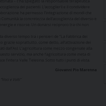
tinata – c’ha spiegato la responsabile terapeutica
coglienza dei pazienti. L’accoglierli e il condividere
ollaborazione ha permesso l’integrazione di mondi che
a Comunità la concretezza dell’accoglienza del diverso e
energie e risorse. Un donarsi reciproco tra chi non
 da diverso tempo tra i pensieri de “La Fabbrica dei
o grazie soprattutto, come detto, all’attivazione dei
ivati dall’Asl. L’agricoltura come mezzo congeniale alla
questo servizio, ma anche l’agricoltura come meta di
 l’intera Valle Telesina. Sotto tutti i punti di vista.
Giovanni Pio Marenna
“Voci e Volti”