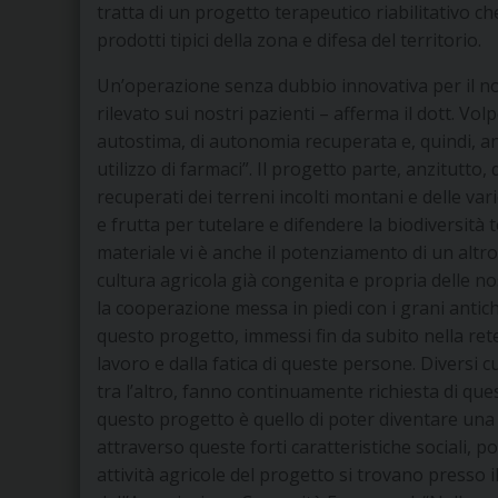
tratta di un progetto terapeutico riabilitativo c
prodotti tipici della zona e difesa del territorio.
Un’operazione senza dubbio innovativa per il nost
rilevato sui nostri pazienti – afferma il dott. Volp
autostima, di autonomia recuperata e, quindi, anc
utilizzo di farmaci”. Il progetto parte, anzitutto
recuperati dei terreni incolti montani e delle vari
e frutta per tutelare e difendere la biodiversità 
materiale vi è anche il potenziamento di un altro
cultura agricola già congenita e propria delle no
la cooperazione messa in piedi con i grani antichi
questo progetto, immessi fin da subito nella rete
lavoro e dalla fatica di queste persone. Diversi 
tra l’altro, fanno continuamente richiesta di quest
questo progetto è quello di poter diventare un
attraverso queste forti caratteristiche sociali, p
attività agricole del progetto si trovano presso i