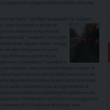
he si propone di coniugare salute mentale, difesa dei
ro territorio. “Gli effetti terapeutici che abbiam
o
e – sono incredibili in termini di
he con riduzioni di ricoveri e di
, da una parola: “recupero”. Sono stati
età di piante, legumi, cereali, ortaggi
territoriale. E in questo recupero
 tipo di recupero, quello di una
stre zone. I pomodorini “Guardioli” e
, per esempio, sono i primissimi favolosi risultati di
 Slow Food. Così come altri prodotti venuti fuori dal
cuochi appartenenti all’Alleanza dei Cuochi Slow Food,
i prodotti. L’obiettivo finale, a lungo termine, di
a struttura produttiva completamente autonoma che,
ossa entrare nel mercato. I terreni in cui si svolgono le
l Convento del SS. Salvatore di Faicchio, sede