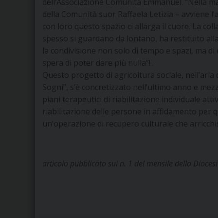
dell’Associazione Comunità Emmanuel. “Nella mat
della Comunità suor Raffaela Letizia – avviene l’ac
con loro questo spazio ci allarga il cuore. La c
spesso si guardano da lontano, ha restituito all
la condivisione non solo di tempo e spazi, ma di 
spera di poter dare più nulla”! .
Questo progetto di agricoltura sociale, nell’aria
Sogni”, s’è concretizzato nell’ultimo anno e mezz
piani terapeutici di riabilitazione individuale att
riabilitazione delle persone in affidamento per 
un’operazione di recupero culturale che arricchisce
articolo pubblicato sul n. 1 del mensile della Diocesi 