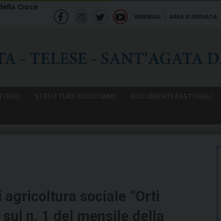
ella Croce
WEBMAIL
AREA RISERVATA
f
ig
tw
yt
b
TORIO
STRUTTURE DIOCESANE
DOCUMENTI PASTORALI
i agricoltura sociale “Orti
 sul n. 1 del mensile della