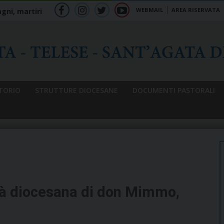
WEBMAIL
AREA RISERVATA
gni, martiri
f
ig
tw
yt
b
TORIO
STRUTTURE DIOCESANE
DOCUMENTI PASTORALI
tà diocesana di don Mimmo,