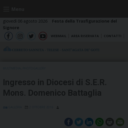
Skip
Menu
to
content
giovedì 06 agosto 2026
Festa della Trasfigurazione del
Signore
WEBMAIL
AREA RISERVATA
CONTATTI
fb
ig
tw
yt
MULTIMEDIA
,
PHOTOGALLERY
Ingresso in Diocesi di S.E.R.
Mons. Domenico Battaglia
GALLERIA
2 OTTOBRE 2016