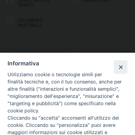
CURIA: UFFICI E
PARROCCHIE
SERVIZI
DOCUMENTI
PASTORALI
PHOTOGALLERY
VIDEOGALLERY
Informativa
Utilizziamo cookie o tecnologie simili per
finalità tecniche e, con il tuo consenso, anche per
altre finalità ("interazioni e funzionalità semplici",
S
EDE VESCOVILE
"miglioramento dell'esperienza", "misurazione" e
Piazza Wojtyla, 1
"targeting e pubblicità") come specificato nella
82032 Cerreto Sannita (BN)
cookie policy.
Cliccando su "accetta" acconsenti all'utilizzo dei
Telefax: (+39) 0824 861115
cookie. Cliccando su "personalizza" puoi avere
Email: info@diocesicerreto.it
maggiori informazioni sui cookie utilizzati e