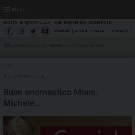
Skip
Menu
to
content
sabato 08 agosto 2026
San Domenico, sacerdote
WEBMAIL
AREA RISERVATA
CONTATTI
fb
ig
tw
yt
NEWS
29 SETTEMBRE 2016
Buon onomastico Mons.
Michele…