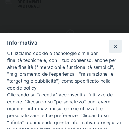
DOCUMENTI
PASTORALI
PHOTOGALLERY
VIDEOGALLERY
Informativa
Utilizziamo cookie o tecnologie simili per
finalità tecniche e, con il tuo consenso, anche per
altre finalità ("interazioni e funzionalità semplici",
S
EDE VESCOVILE
"miglioramento dell'esperienza", "misurazione" e
Piazza Wojtyla, 1
"targeting e pubblicità") come specificato nella
82032 Cerreto Sannita (BN)
cookie policy.
Cliccando su "accetta" acconsenti all'utilizzo dei
Telefax: (+39) 0824 861115
cookie. Cliccando su "personalizza" puoi avere
Email: info@diocesicerreto.it
maggiori informazioni sui cookie utilizzati e
personalizzare le tue preferenze. Cliccando su
"rifiuta" o chiudendo questa informativa proseguirai