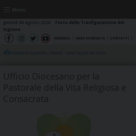
Skip
Menu
to
content
giovedì 06 agosto 2026
Festa della Trasfigurazione del
Signore
WEBMAIL
AREA RISERVATA
CONTATTI
fb
ig
tw
yt
Ufficio Diocesano per la
Pastorale della Vita Religiosa e
Consacrata