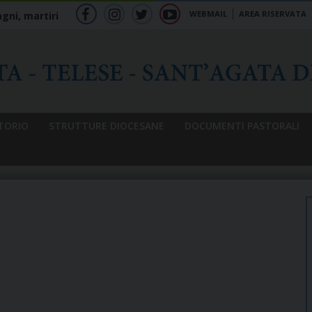
WEBMAIL
AREA RISERVATA
gni, martiri
f
ig
tw
yt
b
TORIO
STRUTTURE DIOCESANE
DOCUMENTI PASTORALI