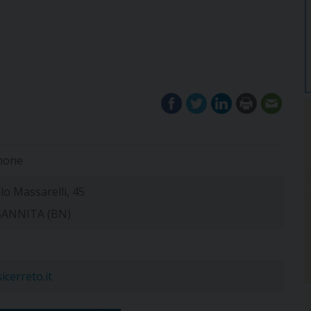
imone
o Massarelli, 45
SANNITA (BN)
cerreto.it