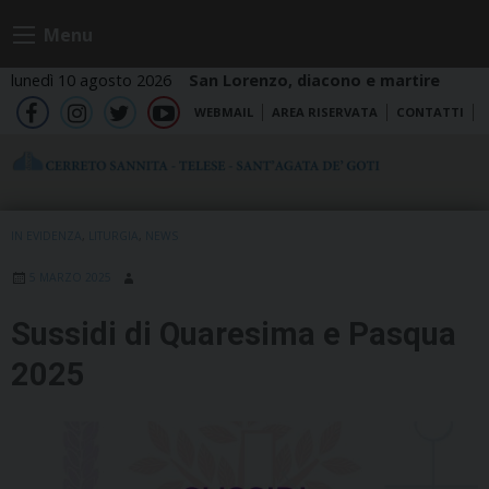
Skip
Menu
to
content
lunedì 10 agosto 2026
San Lorenzo, diacono e martire
WEBMAIL
AREA RISERVATA
CONTATTI
fb
ig
tw
yt
IN EVIDENZA
,
LITURGIA
,
NEWS
5 MARZO 2025
Sussidi di Quaresima e Pasqua
2025