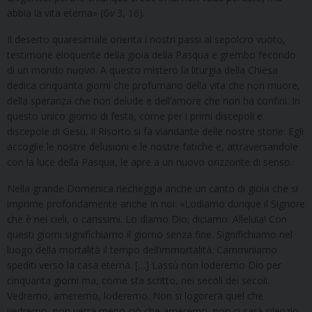
abbia la vita eterna» (
Gv
3, 16).
Il deserto quaresimale orienta i nostri passi al sepolcro vuoto,
testimone eloquente della gioia della Pasqua e grembo fecondo
di un mondo nuovo. A questo mistero la liturgia della Chiesa
dedica cinquanta giorni che profumano della vita che non muore,
della speranza che non delude e dell’amore che non ha confini. In
questo unico giorno di festa, come per i primi discepoli e
discepole di Gesù, il Risorto si fa viandante delle nostre storie: Egli
accoglie le nostre delusioni e le nostre fatiche e, attraversandole
con la luce della Pasqua, le apre a un nuovo orizzonte di senso.
Nella grande Domenica riecheggia anche un canto di gioia che si
imprime profondamente anche in noi: «Lodiamo dunque il Signore
che è nei cieli, o carissimi. Lo diamo Dio; diciamo: Alleluia! Con
questi giorni significhiamo il giorno senza fine. Significhiamo nel
luogo della mortalità il tempo dell’immortalità. Camminiamo
spediti verso la casa eterna. […] Lassù non loderemo Dio per
cinquanta giorni ma, come sta scritto, nei secoli dei secoli.
Vedremo, ameremo, loderemo. Non si logorerà quel che
vedremo, non verrà meno ciò che ameremo, non ci sarà silenzio