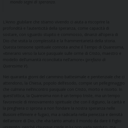
mondo segni di speranza.
L’Anno giubilare che stiamo vivendo ci aiuta a riscoprire la
profondità e l’autenticità della speranza, come capacità di
sostare, con sguardo stupito e commosso, dinanzi all’opera di
Dio che visita la complessità e la frammentarietà della storia.
Questa tensione spirituale connota anche il Tempo di Quaresima,
«itinerario verso la luce pasquale sulle orme di Cristo, maestro e
modello dell’umanità riconciliata nell’amore» (
prefazio di
Quaresima V
).
Nei quaranta giorni del cammino battesimale e penitenziale che ci
attendono, la Chiesa, popolo dell’esodo, compie un pellegrinaggio
che culmina nell’incontro pasquale con Cristo, morto e risorto. In
quest’ottica, la Quaresima non è un tempo triste, ma un tempo
favorevole di rinnovamento spirituale che con il digiuno, la carità e
la preghiera ci sprona a non fondare la nostra speranza nelle
illusioni effimere e fugaci, ma a radicarla nella pienezza e densità
dell’amore di Dio, che «ha tanto amato il mondo da dare il Figlio
unigenito, perché chiunque crede in lui non vada perduto, ma