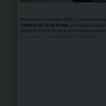
Domenica 13 settembre 2020, in prossimità della F
𝗖𝗼𝗹𝗹𝗲𝘁𝘁𝗮 𝗱𝗶 𝗧𝗲𝗿𝗿𝗮 𝗦𝗮𝗻𝘁𝗮, posticipata a 
I fedeli di tutto il mondo sono invitati a sostene
https://www.collettavenerdisanto.it/sostienici/