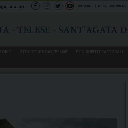
WEBMAIL
AREA RISERVATA
gni, martiri
f
ig
tw
yt
b
TORIO
STRUTTURE DIOCESANE
DOCUMENTI PASTORALI