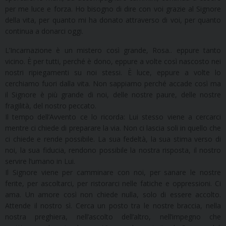
per me luce e forza. Ho bisogno di dire con voi grazie al Signore
della vita, per quanto mi ha donato attraverso di voi, per quanto
continua a donarci oggi.
L’Incarnazione è un mistero così grande, Rosa.. eppure tanto
vicino. È per tutti, perché è dono, eppure a volte così nascosto nei
nostri ripiegamenti su noi stessi. È luce, eppure a volte lo
cerchiamo fuori dalla vita. Non sappiamo perché accade così ma
il Signore è più grande di noi, delle nostre paure, delle nostre
fragilità, del nostro peccato.
Il tempo dell’Avvento ce lo ricorda: Lui stesso viene a cercarci
mentre ci chiede di preparare la via. Non ci lascia soli in quello che
ci chiede e rende possibile. La sua fedeltà, la sua stima verso di
noi, la sua fiducia, rendono possibile la nostra risposta, il nostro
servire l’umano in Lui.
Il Signore viene per camminare con noi, per sanare le nostre
ferite, per ascoltarci, per ristorarci nelle fatiche e oppressioni. Ci
ama. Un amore così non chiede nulla, solo di essere accolto.
Attende il nostro sì. Cerca un posto tra le nostre braccia, nella
nostra preghiera, nell’ascolto dell’altro, nell’impegno che