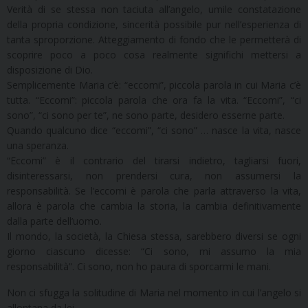
Verità di se stessa non taciuta all’angelo, umile constatazione
della propria condizione, sincerità possibile pur nell’esperienza di
tanta sproporzione. Atteggiamento di fondo che le permetterà di
scoprire poco a poco cosa realmente significhi mettersi a
disposizione di Dio.
Semplicemente Maria c’è: “eccomi”, piccola parola in cui Maria c’è
tutta. “Eccomi”: piccola parola che ora fa la vita. “Eccomi”, “ci
sono”, “ci sono per te”, ne sono parte, desidero esserne parte.
Quando qualcuno dice “eccomi”, “ci sono” … nasce la vita, nasce
una speranza.
“Eccomi” è il contrario del tirarsi indietro, tagliarsi fuori,
disinteressarsi, non prendersi cura, non assumersi la
responsabilità. Se l’eccomi è parola che parla attraverso la vita,
allora è parola che cambia la storia, la cambia definitivamente
dalla parte dell’uomo.
Il mondo, la società, la Chiesa stessa, sarebbero diversi se ogni
giorno ciascuno dicesse: “Ci sono, mi assumo la mia
responsabilità”. Ci sono, non ho paura di sporcarmi le mani.
Non ci sfugga la solitudine di Maria nel momento in cui l’angelo si
allontana da lei.