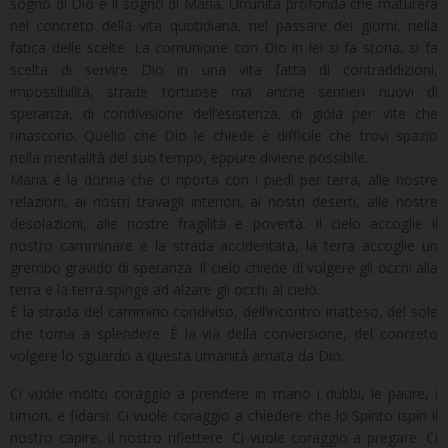
sogno di Dio e il sogno di Maria. Un’unità profonda che maturerà
nel concreto della vita quotidiana, nel passare dei giorni, nella
fatica delle scelte. La comunione con Dio in lei si fa storia, si fa
scelta di servire Dio in una vita fatta di contraddizioni,
impossibilità, strade tortuose ma anche sentieri nuovi di
speranza, di condivisione dell’esistenza, di gioia per vite che
rinascono. Quello che Dio le chiede è difficile che trovi spazio
nella mentalità del suo tempo, eppure diviene possibile.
Maria è la donna che ci riporta con i piedi per terra, alle nostre
relazioni, ai nostri travagli interiori, ai nostri deserti, alle nostre
desolazioni, alle nostre fragilità e povertà. Il cielo accoglie il
nostro camminare e la strada accidentata, la terra accoglie un
grembo gravido di speranza. Il cielo chiede di volgere gli occhi alla
terra e la terra spinge ad alzare gli occhi al cielo.
È la strada del cammino condiviso, dell’incontro inatteso, del sole
che torna a splendere. È la via della conversione, del concreto
volgere lo sguardo a questa umanità amata da Dio.
Ci vuole molto coraggio a prendere in mano i dubbi, le paure, i
timori, e fidarsi. Ci vuole coraggio a chiedere che lo Spirito ispiri il
nostro capire, il nostro riflettere. Ci vuole coraggio a pregare. Ci