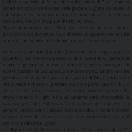
realtà umana rivela, in Maria e in noi, il desiderio di Dio di renderci
capaci di riconoscere il senso della grazia e la grazia del senso, il
fondamentale valore della nostra vita come chiamata a diventare
luce, dono, condivisione piena di tutto noi stessi.
Ora Maria riconosce che a Dio piace la sete che lei ha nel cuore,
piacciono le sue domande, il suo riflettere, lo sguardo che ha sulla
storia. Accade qualcosa che le rivoluziona il cuore e il capire.
Nell’ora dell’annuncio ci fu tutta l’emozione, in lei ragazza, per lo
sguardo di Dio che si era posato su di lei. Già sentirsi guardati da
qualcuno genera interiormente emozione, pensa accorgersi di
essere guardati da Dio! Emozione e turbamento, perché se sulla
piccolezza di Maria si è acceso lo sguardo di Dio, è anche vero
che a Maria è chiesto di prestare la propria parte. Sguardo di Dio
che è misericordia, tenerezza che mette insieme i cocci della
storia donando il Figlio, nella cui umanità sarà riconoscibile la
salvezza presente, l’intenzionalità di comunione operante da
sempre. Questo dono chiede di essere accolto. A Maria è chiesto
concretamente di credere, di accogliere concretamente l’opera di
Dio in lei e rallegrarsi, gioire.
La disponibilità di Maria si fa risposta: “Come avverrà questo?”.