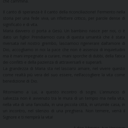
che cammina.
Il canto di speranza è il canto della riconciliazione! Fermento nella
storia per una fede viva, un riflettere critico, per parole dense di
significato e di vita.
Maria davvero ci porta a Gesù. Un bambino nasce per noi, ci è
dato un figlio! Prendiamoci cura di questa umanità che è stata
riversata nel nostro grembo, lasciamoci rigenerare dall’amore di
Dio, accogliamo in noi la pace che non è assenza di inquietudini
ma è mani impegnate a curare, mani sporche di dubbi, della fatica
dei conflitti e della pazienza di attraversarli e superarli.
La grandezza di Maria sta nel lasciarsi amare, nel vivere questo
come realtà più vera del suo essere, nell’accogliere la vita come
benedizione di Dio.
Ritorniamo a Lui, a questo incontro di sogni. L’annuncio di
salvezza non è avvenuto tra le mura di un tempio ma nella vita,
nella vita di una fanciulla, in una piccola città, in un’umile casa, in
un incontro, nel silenzio di una preghiera. Non temere, verrà il
Signore e ti riempirà la vita!
† don Mimmo, tuo Vescovo