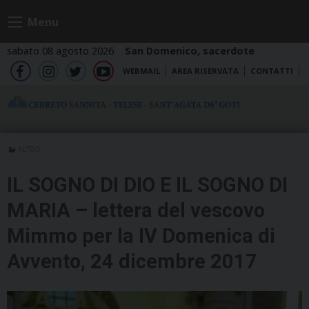
Skip
Menu
to
content
sabato 08 agosto 2026
San Domenico, sacerdote
WEBMAIL
AREA RISERVATA
CONTATTI
fb
ig
tw
yt
ALTRO
IL SOGNO DI DIO E IL SOGNO DI
MARIA – lettera del vescovo
Mimmo per la IV Domenica di
Avvento, 24 dicembre 2017