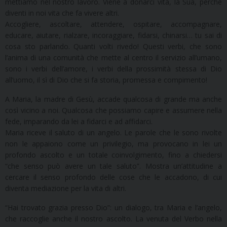
mettiamo nel nostro lavoro. Viene a donarci vita, la Sua, perché
diventi in noi vita che fa vivere altri.
Accogliere, ascoltare, attendere, ospitare, accompagnare,
educare, aiutare, rialzare, incoraggiare, fidarsi, chinarsi… tu sai di
cosa sto parlando. Quanti volti rivedo! Questi verbi, che sono
l’anima di una comunità che mette al centro il servizio all’umano,
sono i verbi dell’amore, i verbi della prossimità stessa di Dio
all’uomo, il sì di Dio che si fa storia, promessa e compimento!
A Maria, la madre di Gesù, accade qualcosa di grande ma anche
così vicino a noi. Qualcosa che possiamo capire e assumere nella
fede, imparando da lei a fidarci e ad affidarci.
Maria riceve il saluto di un angelo. Le parole che le sono rivolte
non le appaiono come un privilegio, ma provocano in lei un
profondo ascolto e un totale coinvolgimento, fino a chiedersi
“che senso può avere un tale saluto”. Mostra un’attitudine a
cercare il senso profondo delle cose che le accadono, di cui
diventa mediazione per la vita di altri.
“Hai trovato grazia presso Dio”: un dialogo, tra Maria e l’angelo,
che raccoglie anche il nostro ascolto. La venuta del Verbo nella