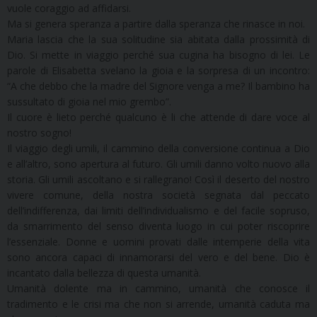
vuole coraggio ad affidarsi.
Ma si genera speranza a partire dalla speranza che rinasce in noi.
Maria lascia che la sua solitudine sia abitata dalla prossimità di
Dio. Si mette in viaggio perché sua cugina ha bisogno di lei. Le
parole di Elisabetta svelano la gioia e la sorpresa di un incontro:
“A che debbo che la madre del Signore venga a me? Il bambino ha
sussultato di gioia nel mio grembo”.
Il cuore è lieto perché qualcuno è li che attende di dare voce al
nostro sogno!
Il viaggio degli umili, il cammino della conversione continua a Dio
e all’altro, sono apertura al futuro. Gli umili danno volto nuovo alla
storia. Gli umili ascoltano e si rallegrano! Così il deserto del nostro
vivere comune, della nostra società segnata dal peccato
dell’indifferenza, dai limiti dell’individualismo e del facile sopruso,
da smarrimento del senso diventa luogo in cui poter riscoprire
l’essenziale. Donne e uomini provati dalle intemperie della vita
sono ancora capaci di innamorarsi del vero e del bene. Dio è
incantato dalla bellezza di questa umanità.
Umanità dolente ma in cammino, umanità che conosce il
tradimento e le crisi ma che non si arrende, umanità caduta ma