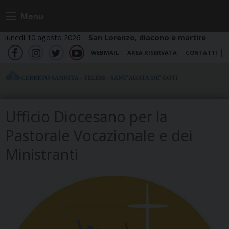
Skip
Menu
to
content
lunedì 10 agosto 2026
San Lorenzo, diacono e martire
WEBMAIL
AREA RISERVATA
CONTATTI
fb
ig
tw
yt
Ufficio Diocesano per la
Pastorale Vocazionale e dei
Ministranti