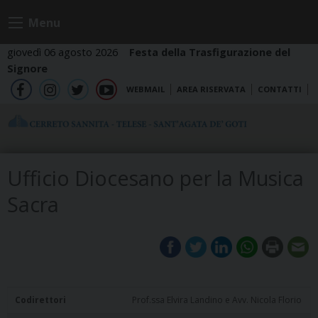
Skip
Menu
to
content
giovedì 06 agosto 2026
Festa della Trasfigurazione del
Signore
WEBMAIL
AREA RISERVATA
CONTATTI
fb
ig
tw
yt
Ufficio Diocesano per la Musica
Sacra
Codirettori
Prof.ssa Elvira Landino e Avv. Nicola Florio