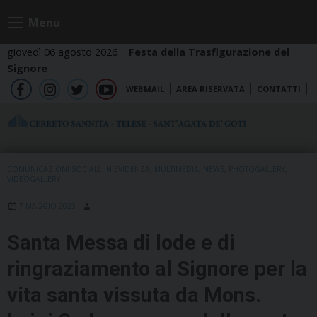
Skip
Menu
to
content
giovedì 06 agosto 2026
Festa della Trasfigurazione del
Signore
WEBMAIL
AREA RISERVATA
CONTATTI
fb
ig
tw
yt
COMUNICAZIONI SOCIALI
,
IN EVIDENZA
,
MULTIMEDIA
,
NEWS
,
PHOTOGALLERY
,
VIDEOGALLERY
7 MAGGIO 2023
Santa Messa di lode e di
ringraziamento al Signore per la
vita santa vissuta da Mons.