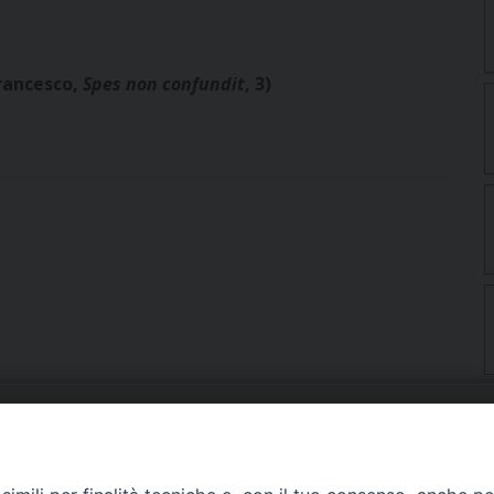
rancesco,
Spes non confundit
, 3)
URIA: UFFICI E SERVIZI
PHOTOGALLERY