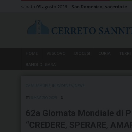
Skip
sabato 08 agosto 2026
San Domenico, sacerdote
to
content
HOME
VESCOVO
DIOCESI
CURIA
TERRI
BANDI DI GARA
CASA SAMUELE
,
IN EVIDENZA
,
NEWS
6 MAGGIO 2025
62a Giornata Mondiale di P
“CREDERE, SPERARE, AMA