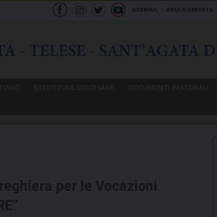
WEBMAIL
AREA RISERVATA
f
ig
tw
yt
b
TORIO
STRUTTURE DIOCESANE
DOCUMENTI PASTORALI
reghiera per le Vocazioni
RE”