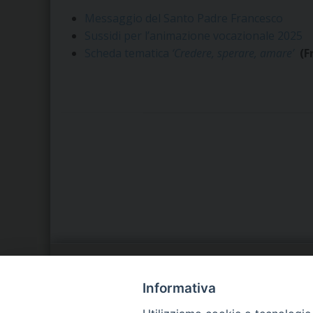
Messaggio del Santo Padre Francesco
Sussidi per l’animazione vocazionale 2025
Scheda tematica
‘Credere, sperare, amare’
(F
LA NOSTRA DIOCESI
C
Informativa