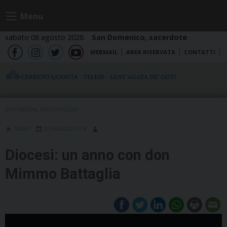
Skip
Menu
to
content
sabato 08 agosto 2026
San Domenico, sacerdote
WEBMAIL
AREA RISERVATA
CONTATTI
fb
ig
tw
yt
MULTIMEDIA
,
VIDEOGALLERY
VIDEO
20 MAGGIO 2018
Diocesi: un anno con don
Mimmo Battaglia