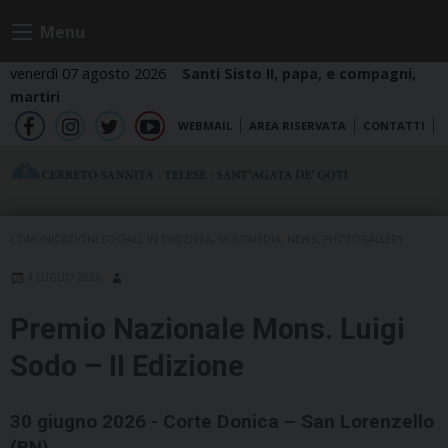
Skip
Menu
to
content
venerdì 07 agosto 2026
Santi Sisto II, papa, e compagni,
martiri
WEBMAIL
AREA RISERVATA
CONTATTI
fb
ig
tw
yt
COMUNICAZIONI SOCIALI
,
IN EVIDENZA
,
MULTIMEDIA
,
NEWS
,
PHOTOGALLERY
4 LUGLIO 2026
Premio Nazionale Mons. Luigi
Sodo – II Edizione
30 giugno 2026 - Corte Donica – San Lorenzello
(BN)