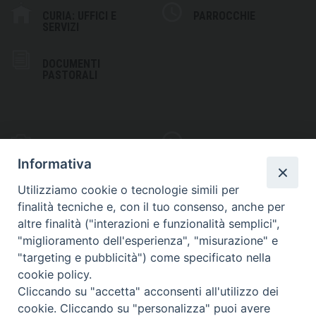
CURIA: UFFICI E
PARROCCHIE
SERVIZI
DOCUMENTI
PASTORALI
PHOTOGALLERY
VIDEOGALLERY
Informativa
Utilizziamo cookie o tecnologie simili per
finalità tecniche e, con il tuo consenso, anche per
altre finalità ("interazioni e funzionalità semplici",
S
EDE VESCOVILE
"miglioramento dell'esperienza", "misurazione" e
Piazza Wojtyla, 1
"targeting e pubblicità") come specificato nella
82032 Cerreto Sannita (BN)
cookie policy.
Cliccando su "accetta" acconsenti all'utilizzo dei
Telefax: (+39) 0824 861115
cookie. Cliccando su "personalizza" puoi avere
Email: info@diocesicerreto.it