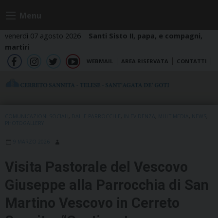
Skip
Menu
to
content
venerdì 07 agosto 2026
Santi Sisto II, papa, e compagni,
martiri
WEBMAIL
AREA RISERVATA
CONTATTI
fb
ig
tw
yt
COMUNICAZIONI SOCIALI
,
DALLE PARROCCHIE
,
IN EVIDENZA
,
MULTIMEDIA
,
NEWS
,
PHOTOGALLERY
9 MARZO 2026
Visita Pastorale del Vescovo
Giuseppe alla Parrocchia di San
Martino Vescovo in Cerreto