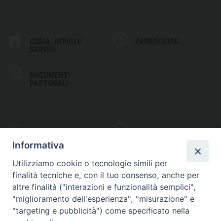
CURIA: UFFICI E
PARROCCHIE
SERVIZI
DOCUMENTI
PASTORALI
PHOTOGALLERY
VIDEOGALLERY
Informativa
Utilizziamo cookie o tecnologie simili per
finalità tecniche e, con il tuo consenso, anche per
altre finalità ("interazioni e funzionalità semplici",
S
EDE VESCOVILE
"miglioramento dell'esperienza", "misurazione" e
Piazza Wojtyla, 1
"targeting e pubblicità") come specificato nella
82032 Cerreto Sannita (BN)