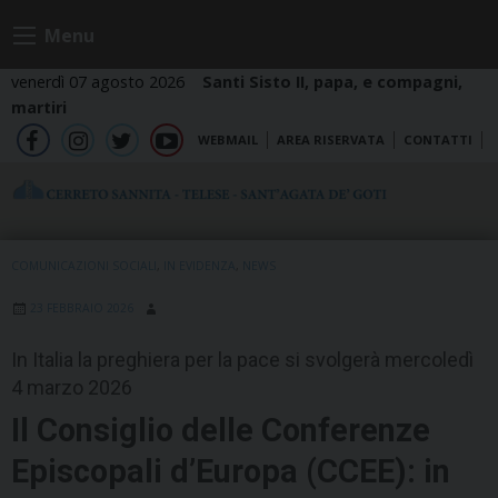
Skip
Menu
to
content
venerdì 07 agosto 2026
Santi Sisto II, papa, e compagni,
martiri
WEBMAIL
AREA RISERVATA
CONTATTI
fb
ig
tw
yt
COMUNICAZIONI SOCIALI
,
IN EVIDENZA
,
NEWS
23 FEBBRAIO 2026
In Italia la preghiera per la pace si svolgerà mercoledì
4 marzo 2026
Il Consiglio delle Conferenze
Episcopali d’Europa (CCEE): in