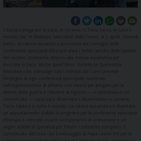
L’Europa prega per la pace, in Ucraina, in Terra Santa, in tutto il
mondo: dal 18 febbraio, Mercoledì delle Ceneri, al 2 aprile, Giovedì
Santo, la catena eucaristica promossa dal Consiglio delle
conferenze episcopali d’Europa unirà i fedeli cattolici delle nazioni
del vecchio continente attorno alla mensa eucaristica per
invocare la pace. Anche quest’anno, durante la Quaresima,
l’iniziativa (che coinvolge tutti i membri del Ccee) prevede
l’impegno di ogni conferenza episcopale nazionale
nell’organizzazione di almeno una messa per pregare per le
vittime della guerra e chiedere al Signore — si sottolinea in un
comunicato — «una pace disarmata e disarmante» in Ucraina,
Terra Santa e in tutto il mondo. La catena eucaristica è diventata
un appuntamento stabile di preghiera per le conferenze episcopali
d’Europa e «intende essere un’esperienza di comunione e un
segno visibile di speranza per l’intero continente europeo». Il
comunicato del Ccee cita il messaggio di Papa Leone XIV per la
LIX Giornata mondiale della pace (1° gennaio 2026): «Apriamoci