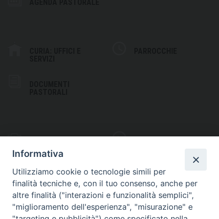
AGENDA PASTORALE
CURIA: UFFICI E
PARROCCHIE
SERVIZI
DOCUMENTI
PASTORALI
PHOTOGALLERY
VIDEOGALLERY
Informativa
Utilizziamo cookie o tecnologie simili per
finalità tecniche e, con il tuo consenso, anche per
altre finalità ("interazioni e funzionalità semplici",
S
EDE VESCOVILE
"miglioramento dell'esperienza", "misurazione" e
Piazza Wojtyla, 1
"targeting e pubblicità") come specificato nella