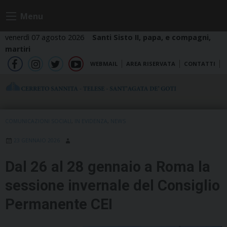
Skip
Menu
to
content
venerdì 07 agosto 2026
Santi Sisto II, papa, e compagni,
martiri
WEBMAIL
AREA RISERVATA
CONTATTI
fb
ig
tw
yt
COMUNICAZIONI SOCIALI
,
IN EVIDENZA
,
NEWS
23 GENNAIO 2026
Dal 26 al 28 gennaio a Roma la
sessione invernale del Consiglio
Permanente CEI