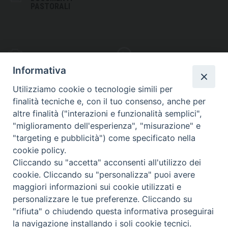
PASTORALI
PHOTOGALLERY
VIDEOGALLERY
Informativa
Utilizziamo cookie o tecnologie simili per
finalità tecniche e, con il tuo consenso, anche per
altre finalità ("interazioni e funzionalità semplici",
S
EDE VESCOVILE
"miglioramento dell'esperienza", "misurazione" e
Piazza Wojtyla, 1
"targeting e pubblicità") come specificato nella
82032 Cerreto Sannita (BN)
cookie policy.
Cliccando su "accetta" acconsenti all'utilizzo dei
Telefax: (+39) 0824 861115
cookie. Cliccando su "personalizza" puoi avere
Email: info@diocesicerreto.it
maggiori informazioni sui cookie utilizzati e
personalizzare le tue preferenze. Cliccando su
"rifiuta" o chiudendo questa informativa proseguirai
la navigazione installando i soli cookie tecnici.
Copyright 2018 - Diocesi di Cerreto Sannita - Telese - Sant’Agata de’ Goti