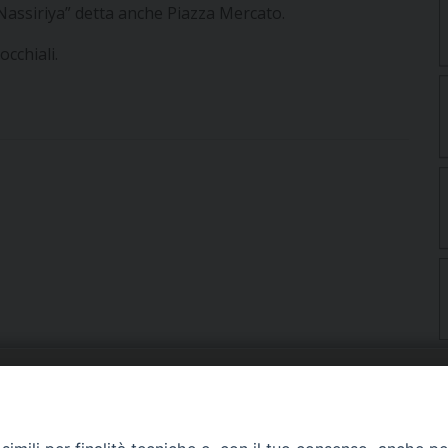
Nassiriya” detta anche Piazza Mercato.
cchiali.
URIA: UFFICI E SERVIZI
PHOTOGALLERY