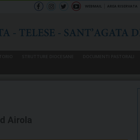
WEBMAIL
AREA RISERVATA
f
ig
tw
yt
b
TORIO
STRUTTURE DIOCESANE
DOCUMENTI PASTORALI
d Airola