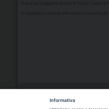
Si può parcheggiare presso la Piazza “Caduti di 
Vi aspettiamo insieme alle vostre Comunità parro
LA NOSTRA DIOCESI
C
Informativa