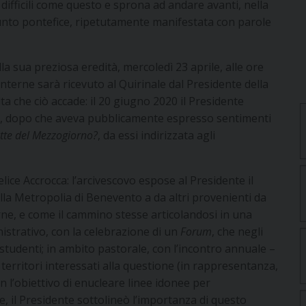
ifficili come questo e sprona ad andare avanti, nella
funto pontefice, ripetutamente manifestata con parole
la sua preziosa eredità, mercoledì 23 aprile, alle ore
interne sarà ricevuto al Quirinale dal Presidente della
a che ciò accade: il 20 giugno 2020 il Presidente
na, dopo che aveva pubblicamente espresso sentimenti
te del Mezzogiorno?
, da essi indirizzata agli
lice Accrocca: l’arcivescovo espose al Presidente il
lla Metropolia di Benevento a da altri provenienti da
erne, e come il cammino stesse articolandosi in una
istrativo, con la celebrazione di un
Forum
, che negli
 studenti; in ambito pastorale, con l’incontro annuale –
 territori interessati alla questione (in rappresentanza,
con l’obiettivo di enucleare linee idonee per
ne, il Presidente sottolineò l’importanza di questo