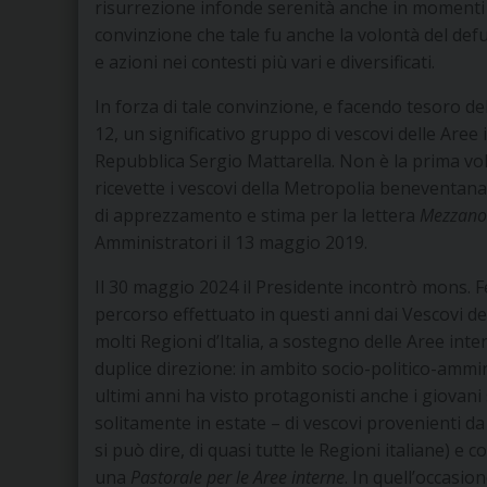
risurrezione infonde serenità anche in momenti d
convinzione che tale fu anche la volontà del de
e azioni nei contesti più vari e diversificati.
In forza di tale convinzione, e facendo tesoro del
12, un significativo gruppo di vescovi delle Aree 
Repubblica Sergio Mattarella. Non è la prima volt
ricevette i vescovi della Metropolia beneventa
di apprezzamento e stima per la lettera
Mezzanot
Amministratori il 13 maggio 2019.
Il 30 maggio 2024 il Presidente incontrò mons. Fe
percorso effettuato in questi anni dai Vescovi de
molti Regioni d’Italia, a sostegno delle Aree int
duplice direzione: in ambito socio-politico-ammin
ultimi anni ha visto protagonisti anche i giovani
solitamente in estate – di vescovi provenienti da
si può dire, di quasi tutte le Regioni italiane) e 
una
Pastorale per le Aree interne
. In quell’occasio