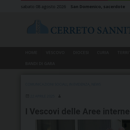
Skip
sabato 08 agosto 2026
San Domenico, sacerdote
to
content
HOME
VESCOVO
DIOCESI
CURIA
TERRI
BANDI DI GARA
COMUNICAZIONI SOCIALI
,
IN EVIDENZA
,
NEWS
22 APRILE 2025
I Vescovi delle Aree intern