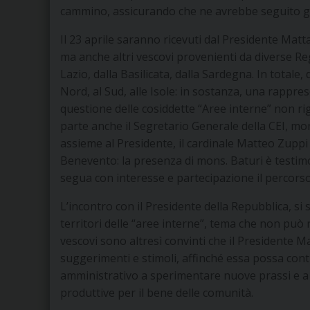
cammino, assicurando che ne avrebbe seguito gli
Il 23 aprile saranno ricevuti dal Presidente Mat
ma anche altri vescovi provenienti da diverse Reg
Lazio, dalla Basilicata, dalla Sardegna. In totale, 
Nord, al Sud, alle Isole: in sostanza, una rappre
questione delle cosiddette “Aree interne” non ri
parte anche il Segretario Generale della CEI, mo
assieme al Presidente, il cardinale Matteo Zuppi –
Benevento: la presenza di mons. Baturi è testim
segua con interesse e partecipazione il percorso
L’incontro con il Presidente della Repubblica, s
territori delle “aree interne”, tema che non può
vescovi sono altresì convinti che il Presidente 
suggerimenti e stimoli, affinché essa possa contri
amministrativo a sperimentare nuove prassi e a 
produttive per il bene delle comunità.