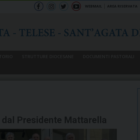
WEBMAIL
AREA RISERVATA
f
ig
tw
yt
b
TORIO
STRUTTURE DIOCESANE
DOCUMENTI PASTORALI
e dal Presidente Mattarella