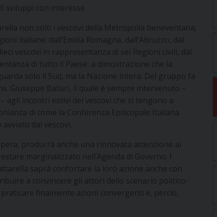
 sviluppi con interesse.
tarella non solo i vescovi della Metropolia beneventana,
ioni italiane: dall’Emilia Romagna, dall’Abruzzo, dal
dieci vescovi in rappresentanza di sei Regioni civili, dal
sentanza di tutto il Paese, a dimostrazione che la
guarda solo il Sud, ma la Nazione intera. Del gruppo fa
ns. Giuseppe Baturi, il quale è sempre intervenuto –
 agli incontri estivi dei vescovi che si tengono a
onianza di come la Conferenza Episcopale Italiana
 avviato dai vescovi.
i spera, produrrà anche una rinnovata attenzione ai
 restare marginalizzato nell’Agenda di Governo. I
Mattarella saprà confortare la loro azione anche con
buire a convincere gli attori dello scenario politico-
praticare finalmente azioni convergenti e, perciò,