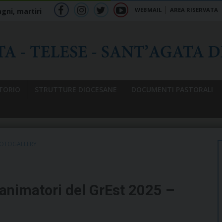
WEBMAIL
AREA RISERVATA
gni, martiri
f
ig
tw
yt
b
TORIO
STRUTTURE DIOCESANE
DOCUMENTI PASTORALI
OTOGALLERY
animatori del GrEst 2025 –