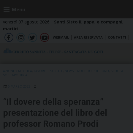
Skip
Menu
to
content
venerdì 07 agosto 2026
Santi Sisto II, papa, e compagni,
martiri
WEBMAIL
AREA RISERVATA
CONTATTI
fb
ig
tw
yt
AZIONE CATTOLICA
,
LAVORO E SOCIALE
,
NEWS
,
PROGETTO POLICORO
,
SCUOLA
SOCIO-POLITICA
5 MARZO 2025
“Il dovere della speranza”
presentazione del libro del
professor Romano Prodi