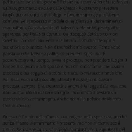
politica che parta dai giovani? Perché non condividere la ricchezza
dell’insegnamento sociale della Chiesa? Possiamo prevedere
luoghi di confronto e di dialogo e favorire sinergie per il bene
comune. Se il processo sinodale ci ha allenati al discernimento
comunitario, l’orizzonte del Giubileo ci veda attivi, pellegrini di
speranza, per l’Italia di domani. Da discepoli del Risorto, non
smettiamo mai di alimentare la fiducia, certi che il tempo è
superiore allo spazio. Non dimentichiamo questo. Tante volte
pensiamo che il lavoro politico è prendere spazi: no! È
scommettere sul tempo, avviare processi, non prendere luoghi. Il
tempo è superiore allo spazio e non dimentichiamo che avviare
processi è più saggio di occupare spazi. Io mi raccomando che
voi, nella vostra vita sociale, abbiate il coraggio di avviare
processi, sempre. È la creatività e anche è la legge della vita. Una
donna, quando fa nascere un figlio, incomincia a avviare un
processo e lo accompagna. Anche noi nella politica dobbiamo
fare lo stesso.
Questo è il ruolo della Chiesa: coinvolgere nella speranza, perché
senza di essa si amministra il presente ma non si costruisce il
futuro. Senza speranza, saremmo amministratori, equilibristi del