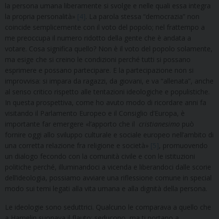
la persona umana liberamente si svolge e nelle quali essa integra
la propria personalità»
[4]
. La parola stessa “democrazia” non
coincide semplicemente con il voto del popolo; nel frattempo a
me preoccupa il numero ridotto della gente che è andata a
votare. Cosa significa quello? Non è il voto del popolo solamente,
ma esige che si creino le condizioni perché tutti si possano
esprimere e possano partecipare. E la partecipazione non si
improvvisa: si impara da ragazzi, da giovani, e va “allenata”, anche
al senso critico rispetto alle tentazioni ideologiche e populistiche.
In questa prospettiva, come ho avuto modo di ricordare anni fa
visitando il Parlamento Europeo e il Consiglio d’Europa, è
importante far emergere «l’apporto che il
cristianesimo
può
fornire oggi allo sviluppo culturale e sociale europeo nell’ambito di
una corretta relazione fra religione e società»
[5]
, promuovendo
un dialogo fecondo con la comunità civile e con le istituzioni
politiche perché, illuminandoci a vicenda e liberandoci dalle scorie
dell’ideologia, possiamo avviare una riflessione comune in special
modo sui temi legati alla vita umana e alla dignità della persona.
Le ideologie sono seduttrici. Qualcuno le comparava a quello che
a Hamelin suonava il flauto; seducono, ma ti portano a