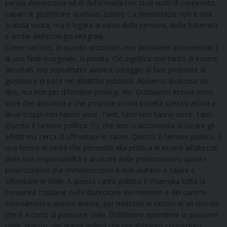
parola democrazia né di deformarla con titoli vuoti di contenuto,
capaci di giustificare qualsiasi azione. La democrazia non è una
scatola vuota, ma è legata ai valori della persona, della fraternità
e anche dell’ecologia integrale.
Come cattolici, in questo orizzonte, non possiamo accontentarci
di una fede marginale, o privata. Ciò significa non tanto di essere
ascoltati, ma soprattutto avere il coraggio di fare proposte di
giustizia e di pace nel dibattito pubblico. Abbiamo qualcosa da
dire, ma non per difendere privilegi. No. Dobbiamo essere voce,
voce che denuncia e che propone in una società spesso afona e
dove troppi non hanno voce. Tanti, tanti non hanno voce. Tanti.
Questo è l’amore politico
[9]
, che non si accontenta di curare gli
effetti ma cerca di affrontare le cause. Questo è l’amore politico. È
una forma di carità che permette alla politica di essere all’altezza
delle sue responsabilità e di uscire dalle polarizzazioni, queste
polarizzazioni che immiseriscono e non aiutano a capire e
affrontare le sfide. A questa carità politica è chiamata tutta la
comunità cristiana, nella distinzione dei ministeri e dei carismi.
Formiamoci a questo amore, per metterlo in circolo in un mondo
che è a corto di passione civile. Dobbiamo riprendere la passione
civile, questo, dei grandi politici che noi abbiamo conosciuto.