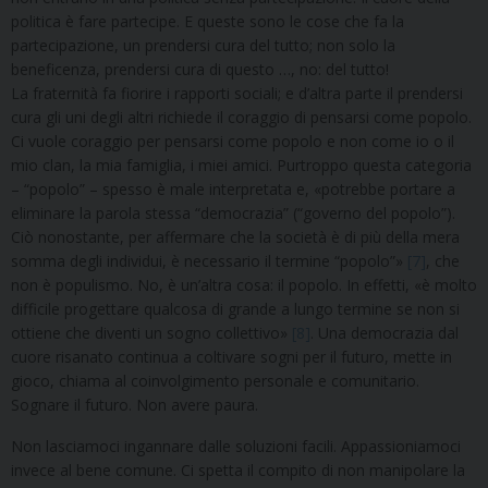
politica è fare partecipe. E queste sono le cose che fa la
partecipazione, un prendersi cura del tutto; non solo la
beneficenza, prendersi cura di questo …, no: del tutto!
La fraternità fa fiorire i rapporti sociali; e d’altra parte il prendersi
cura gli uni degli altri richiede il coraggio di pensarsi come popolo.
Ci vuole coraggio per pensarsi come popolo e non come io o il
mio clan, la mia famiglia, i miei amici. Purtroppo questa categoria
– “popolo” – spesso è male interpretata e, «potrebbe portare a
eliminare la parola stessa “democrazia” (“governo del popolo”).
Ciò nonostante, per affermare che la società è di più della mera
somma degli individui, è necessario il termine “popolo”»
[7]
, che
non è populismo. No, è un’altra cosa: il popolo. In effetti, «è molto
difficile progettare qualcosa di grande a lungo termine se non si
ottiene che diventi un sogno collettivo»
[8]
. Una democrazia dal
cuore risanato continua a coltivare sogni per il futuro, mette in
gioco, chiama al coinvolgimento personale e comunitario.
Sognare il futuro. Non avere paura.
Non lasciamoci ingannare dalle soluzioni facili. Appassioniamoci
invece al bene comune. Ci spetta il compito di non manipolare la