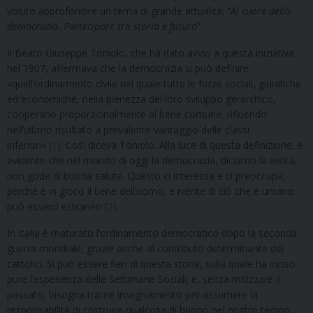
voluto approfondire un tema di grande attualità: “
Al cuore della
democrazia. Partecipare tra storia e futuro
”.
Il Beato Giuseppe Toniolo, che ha dato avvio a questa iniziativa
nel 1907, affermava che la democrazia si può definire
«quell’ordinamento civile nel quale tutte le forze sociali, giuridiche
ed economiche, nella pienezza del loro sviluppo gerarchico,
cooperano proporzionalmente al bene comune, rifluendo
nell’ultimo risultato a prevalente vantaggio delle classi
inferiori»
[1]
. Così diceva Toniolo. Alla luce di questa definizione, è
evidente che nel mondo di oggi la democrazia, diciamo la verità,
non gode di buona salute. Questo ci interessa e ci preoccupa,
perché è in gioco il bene dell’uomo, e niente di ciò che è umano
può esserci estraneo
[2]
.
In Italia è maturato l’ordinamento democratico dopo la seconda
guerra mondiale, grazie anche al contributo determinante dei
cattolici. Si può essere fieri di questa storia, sulla quale ha inciso
pure l’esperienza delle Settimane Sociali; e, senza mitizzare il
passato, bisogna trarne insegnamento per assumere la
responsabilità di costruire qualcosa di buono nel nostro tempo.