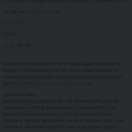
[5]
Discorso al Consiglio d’Europa
, Strasburgo, 25 novembre 2014.
[6]
Lett. enc.
Fratelli tutti
, 110.
[7]
Ivi
,
157.
[8]
Ibid
.
[9]
Ivi
, 180-182.
Pubblichiamo il saluto che il Card. Matteo Zuppi, Arcivescovo di
Bologna e Presidente della CEI, ha rivolto a Papa Francesco in
occasione dell’incontro con i Congressisti a Trieste, a conclusione
della
50ª Settimana Sociale dei Cattolici in Italia.
Caro Padre Santo,
per prima cosa Le vogliamo dire che abbiamo tanta gioia nel
cuore e siamo felici di questo incontro. Grazie perché la sua
presenza è una benedizione e ci aiuterà a vivere non una
settimana, ma tutti i giorni come sociali e condivisi. Come fa un
cristiano a non essere sociale? E Lei è un po’ il primo poeta