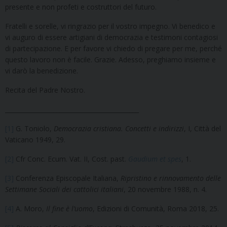
presente e non profeti e costruttori del futuro.
Fratelli e sorelle, vi ringrazio per il vostro impegno. Vi benedico e
vi auguro di essere artigiani di democrazia e testimoni contagiosi
di partecipazione. E per favore vi chiedo di pregare per me, perché
questo lavoro non è facile. Grazie. Adesso, preghiamo insieme e
vi darò la benedizione.
Recita del Padre Nostro.
____________________________________________
[1]
G. Toniolo,
Democrazia cristiana. Concetti e indirizzi
, I, Città del
Vaticano 1949, 29.
[2]
Cfr Conc. Ecum. Vat. II, Cost. past.
Gaudium et spes
, 1.
[3]
Conferenza Episcopale Italiana,
Ripristino e rinnovamento delle
Settimane Sociali dei cattolici italiani
, 20 novembre 1988, n. 4.
[4]
A. Moro,
Il fine è l’uomo
, Edizioni di Comunità, Roma 2018, 25.