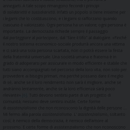
annegarti. A tale scopo rimangono fecondi i principi
di
solidarietà
e
sussidiarietà
. Infatti un popolo si tiene insieme per
i legami che lo costituiscono, e i legami si rafforzano quando
ciascuno è valorizzato. Ogni persona ha un valore; ogni persona è
importante. La democrazia richiede sempre il passaggio
dal
parteggiare
al
partecipare
, dal “fare il tifo” al dialogare. «Finché
il nostro sistema economico-sociale produrrà ancora una vittima
e ci sarà una sola persona scartata, non ci potrà essere la festa
della fraternità universale. Una società umana e fraterna è in
grado di adoperarsi per assicurare in modo efficiente e stabile che
tutti siano accompagnati nel percorso della loro vita, non solo per
provvedere ai bisogni primari, ma perché possano dare il meglio
di sé, anche se il loro rendimento non sarà il migliore, anche se
andranno lentamente, anche se la loro efficienza sarà poco
rilevante»
[6]
. Tutti devono sentirsi parte di un progetto di
comunità; nessuno deve sentirsi inutile. Certe forme
di
assistenzialismo
che non riconoscono la dignità delle persone …
Mi fermo alla parola
assistenzialismo
. L’
assistenzialismo
, soltanto
così, è nemico della democrazia, è nemico dell’amore al
prossimo. E certe forme di assistenzialismo che non riconoscono