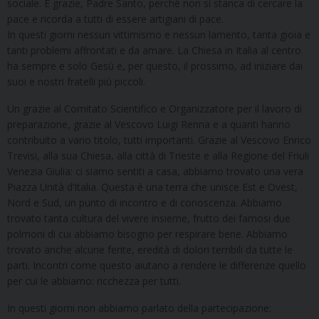
sociale. E grazie, Padre Santo, perché non si stanca di cercare la
pace e ricorda a tutti di essere artigiani di pace.
In questi giorni nessun vittimismo e nessun lamento, tanta gioia e
tanti problemi affrontati e da amare. La Chiesa in Italia al centro
ha sempre e solo Gesù e, per questo, il prossimo, ad iniziare dai
suoi e nostri fratelli più piccoli.
Un grazie al Comitato Scientifico e Organizzatore per il lavoro di
preparazione, grazie al Vescovo Luigi Renna e a quanti hanno
contribuito a vario titolo, tutti importanti. Grazie al Vescovo Enrico
Trevisi, alla sua Chiesa, alla città di Trieste e alla Regione del Friuli
Venezia Giulia: ci siamo sentiti a casa, abbiamo trovato una vera
Piazza Unità d’Italia. Questa è una terra che unisce Est e Ovest,
Nord e Sud, un punto di incontro e di conoscenza. Abbiamo
trovato tanta cultura del vivere insieme, frutto dei famosi due
polmoni di cui abbiamo bisogno per respirare bene. Abbiamo
trovato anche alcune ferite, eredità di dolori terribili da tutte le
parti. Incontri come questo aiutano a rendere le differenze quello
per cui le abbiamo: ricchezza per tutti.
In questi giorni non abbiamo parlato della partecipazione: