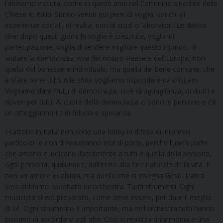
l’abbiamo vissuta, come in questi anni nel Cammino sinodale delle
Chiese in Italia. Siamo venuti qui pieni di voglia, carichi di
esperienze sociali, di realtà, non di studi o laboratori. Le debbo
dire: dopo questi giorni la voglia è cresciuta, voglia di
partecipazione, voglia di rendere migliore questo mondo, di
aiutare la democrazia viva del nostro Paese e dell’Europa, non
quella del benessere individuale, ma quella del bene comune, che
è stare bene tutti. Alle sfide vogliamo rispondere da cristiani.
Vogliamo dare frutti di democrazia, cioè di uguaglianza, di diritti e
doveri per tutti. Al cuore della democrazia ci sono le persone e c’è
un atteggiamento di fiducia e speranza.
I cattolici in Italia non sono una lobby in difesa di interessi
particolari e non diventeranno mai di parte, perché l’unica parte
che amano e indicano liberamente a tutti è quella della persona,
ogni persona, qualunque, dall’inizio alla fine naturale della vita. E
non un amore qualsiasi, ma quello che ci insegna Gesù. L’altra
sera abbiamo ascoltato un’orchestra. Tanti strumenti. Ogni
musicista si era preparato, come deve essere, per dare il meglio
di sé. Ogni strumento è importante, ma nell’orchestra tutti hanno
bisogno di accordarsi agli altri. Così si realizza un’armonia e una