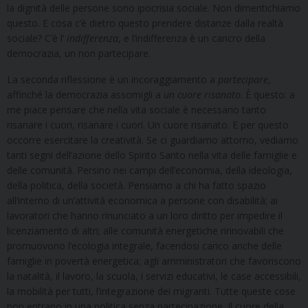
la dignità delle persone sono ipocrisia sociale. Non dimentichiamo
questo. E cosa c’è dietro questo prendere distanze dalla realtà
sociale? C’è l’
indifferenza
, e l’indifferenza è un cancro della
democrazia, un non partecipare.
La seconda riflessione è un incoraggiamento a
partecipare
,
affinché la democrazia assomigli a
un cuore risanato
. È questo: a
me piace pensare che nella vita sociale è necessario tanto
risanare i cuori, risanare i cuori. Un cuore risanato. E per questo
occorre esercitare la creatività. Se ci guardiamo attorno, vediamo
tanti segni dell’azione dello Spirito Santo nella vita delle famiglie e
delle comunità. Persino nei campi dell’economia, della ideologia,
della politica, della società. Pensiamo a chi ha fatto spazio
all’interno di un’attività economica a persone con disabilità; ai
lavoratori che hanno rinunciato a un loro diritto per impedire il
licenziamento di altri; alle comunità energetiche rinnovabili che
promuovono l’ecologia integrale, facendosi carico anche delle
famiglie in povertà energetica; agli amministratori che favoriscono
la natalità, il lavoro, la scuola, i servizi educativi, le case accessibili,
la mobilità per tutti, l’integrazione dei migranti. Tutte queste cose
non entrano in una politica senza partecipazione. Il cuore della