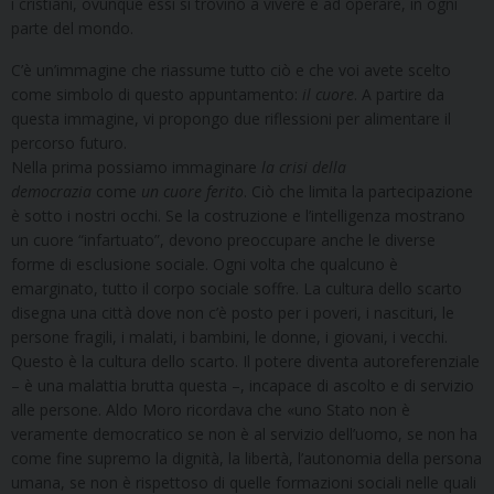
i cristiani, ovunque essi si trovino a vivere e ad operare, in ogni
parte del mondo.
C’è un’immagine che riassume tutto ciò e che voi avete scelto
come simbolo di questo appuntamento:
il cuore
. A partire da
questa immagine, vi propongo due riflessioni per alimentare il
percorso futuro.
Nella prima possiamo immaginare
la crisi della
democrazia
come
un cuore ferito
. Ciò che limita la partecipazione
è sotto i nostri occhi. Se la costruzione e l’intelligenza mostrano
un cuore “infartuato”, devono preoccupare anche le diverse
forme di esclusione sociale. Ogni volta che qualcuno è
emarginato, tutto il corpo sociale soffre. La cultura dello scarto
disegna una città dove non c’è posto per i poveri, i nascituri, le
persone fragili, i malati, i bambini, le donne, i giovani, i vecchi.
Questo è la cultura dello scarto. Il potere diventa autoreferenziale
– è una malattia brutta questa –, incapace di ascolto e di servizio
alle persone. Aldo Moro ricordava che «uno Stato non è
veramente democratico se non è al servizio dell’uomo, se non ha
come fine supremo la dignità, la libertà, l’autonomia della persona
umana, se non è rispettoso di quelle formazioni sociali nelle quali