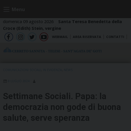
Skip
Menu
to
content
domenica 09 agosto 2026
Santa Teresa Benedetta della
Croce (Edith) Stein, vergine
WEBMAIL
AREA RISERVATA
CONTATTI
fb
ig
tw
yt
COMUNICAZIONI SOCIALI
,
IN EVIDENZA
,
NEWS
8 LUGLIO 2024
Settimane Sociali. Papa: la
democrazia non gode di buona
salute, serve speranza