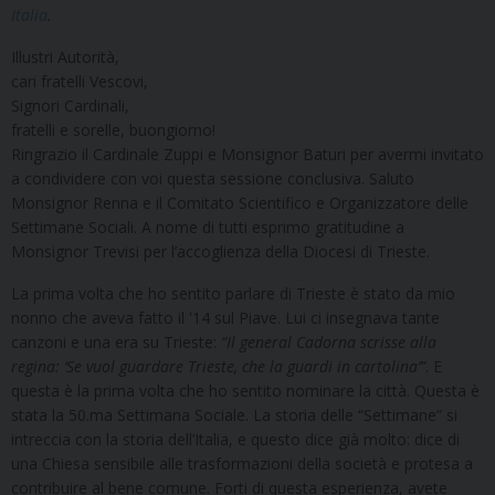
Italia
.
Illustri Autorità,
cari fratelli Vescovi,
Signori Cardinali,
fratelli e sorelle, buongiorno!
Ringrazio il Cardinale Zuppi e Monsignor Baturi per avermi invitato
a condividere con voi questa sessione conclusiva. Saluto
Monsignor Renna e il Comitato Scientifico e Organizzatore delle
Settimane Sociali. A nome di tutti esprimo gratitudine a
Monsignor Trevisi per l’accoglienza della Diocesi di Trieste.
La prima volta che ho sentito parlare di Trieste è stato da mio
nonno che aveva fatto il ‛14 sul Piave. Lui ci insegnava tante
canzoni e una era su Trieste:
“Il general Cadorna scrisse alla
regina: ‘Se vuol guardare Trieste, che la guardi in cartolina’”
. E
questa è la prima volta che ho sentito nominare la città. Questa è
stata la 50.ma Settimana Sociale. La storia delle “Settimane” si
intreccia con la storia dell’Italia, e questo dice già molto: dice di
una Chiesa sensibile alle trasformazioni della società e protesa a
contribuire al bene comune. Forti di questa esperienza, avete