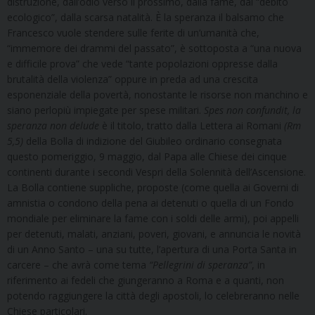
distruzione, dall’odio verso il prossimo, dalla fame, dal “debito
ecologico”, dalla scarsa natalità. È la speranza il balsamo che
Francesco vuole stendere sulle ferite di un’umanità che,
“immemore dei drammi del passato”, è sottoposta a “una nuova
e difficile prova” che vede “tante popolazioni oppresse dalla
brutalità della violenza” oppure in preda ad una crescita
esponenziale della povertà, nonostante le risorse non manchino e
siano perlopiù impiegate per spese militari.
Spes non confundit, la
speranza non delude
è il titolo, tratto dalla Lettera ai Romani
(Rm
5,5)
della Bolla di indizione del Giubileo ordinario consegnata
questo pomeriggio, 9 maggio, dal Papa alle Chiese dei cinque
continenti durante i secondi Vespri della Solennità dell’Ascensione.
La Bolla contiene suppliche, proposte (come quella ai Governi di
amnistia o condono della pena ai detenuti o quella di un Fondo
mondiale per eliminare la fame con i soldi delle armi), poi appelli
per detenuti, malati, anziani, poveri, giovani, e annuncia le novità
di un Anno Santo – una su tutte, l’apertura di una Porta Santa in
carcere – che avrà come tema
“Pellegrini di speranza”
, in
riferimento ai fedeli che giungeranno a Roma e a quanti, non
potendo raggiungere la città degli apostoli, lo celebreranno nelle
Chiese particolari.