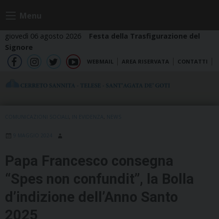
Skip
Menu
to
content
giovedì 06 agosto 2026
Festa della Trasfigurazione del
Signore
WEBMAIL
AREA RISERVATA
CONTATTI
fb
ig
tw
yt
COMUNICAZIONI SOCIALI
,
IN EVIDENZA
,
NEWS
9 MAGGIO 2024
Papa Francesco consegna
“Spes non confundit”, la Bolla
d’indizione dell’Anno Santo
2025