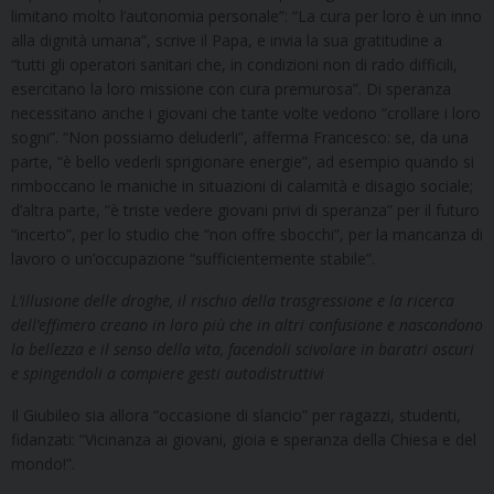
limitano molto l’autonomia personale”: “La cura per loro è un inno
alla dignità umana”, scrive il Papa, e invia la sua gratitudine a
“tutti gli operatori sanitari che, in condizioni non di rado difficili,
esercitano la loro missione con cura premurosa”. Di speranza
necessitano anche i giovani che tante volte vedono “crollare i loro
sogni”. “Non possiamo deluderli”, afferma Francesco: se, da una
parte, “è bello vederli sprigionare energie”, ad esempio quando si
rimboccano le maniche in situazioni di calamità e disagio sociale;
d’altra parte, “è triste vedere giovani privi di speranza” per il futuro
“incerto”, per lo studio che “non offre sbocchi”, per la mancanza di
lavoro o un’occupazione “sufficientemente stabile”.
L’illusione delle droghe, il rischio della trasgressione e la ricerca
dell’effimero creano in loro più che in altri confusione e nascondono
la bellezza e il senso della vita, facendoli scivolare in baratri oscuri
e spingendoli a compiere gesti autodistruttivi
Il Giubileo sia allora “occasione di slancio” per ragazzi, studenti,
fidanzati: “Vicinanza ai giovani, gioia e speranza della Chiesa e del
mondo!”.