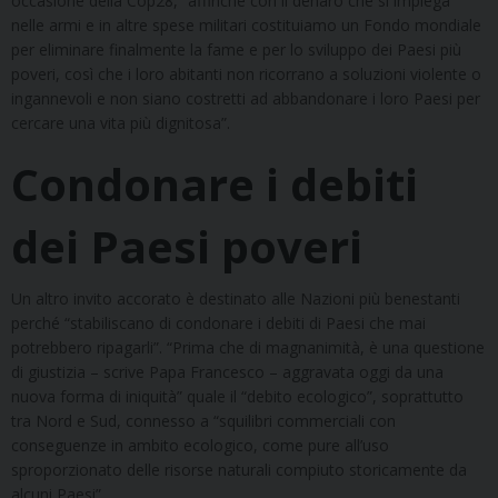
occasione della Cop28, “affinché con il denaro che si impiega
nelle armi e in altre spese militari costituiamo un Fondo mondiale
per eliminare finalmente la fame e per lo sviluppo dei Paesi più
poveri, così che i loro abitanti non ricorrano a soluzioni violente o
ingannevoli e non siano costretti ad abbandonare i loro Paesi per
cercare una vita più dignitosa”.
Condonare i debiti
dei Paesi poveri
Un altro invito accorato è destinato alle Nazioni più benestanti
perché “stabiliscano di condonare i debiti di Paesi che mai
potrebbero ripagarli”. “Prima che di magnanimità, è una questione
di giustizia – scrive Papa Francesco – aggravata oggi da una
nuova forma di iniquità” quale il “debito ecologico”, soprattutto
tra Nord e Sud, connesso a “squilibri commerciali con
conseguenze in ambito ecologico, come pure all’uso
sproporzionato delle risorse naturali compiuto storicamente da
alcuni Paesi”.