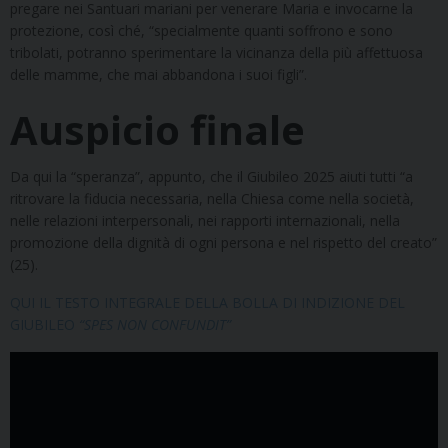
pregare nei Santuari mariani per venerare Maria e invocarne la
protezione, così ché, “specialmente quanti soffrono e sono
tribolati, potranno sperimentare la vicinanza della più affettuosa
delle mamme, che mai abbandona i suoi figli”.
Auspicio finale
Da qui la “speranza”, appunto, che il Giubileo 2025 aiuti tutti “a
ritrovare la fiducia necessaria, nella Chiesa come nella società,
nelle relazioni interpersonali, nei rapporti internazionali, nella
promozione della dignità di ogni persona e nel rispetto del creato”
(25).
QUI IL TESTO INTEGRALE DELLA BOLLA DI INDIZIONE DEL
GIUBILEO
“SPES NON CONFUNDIT”