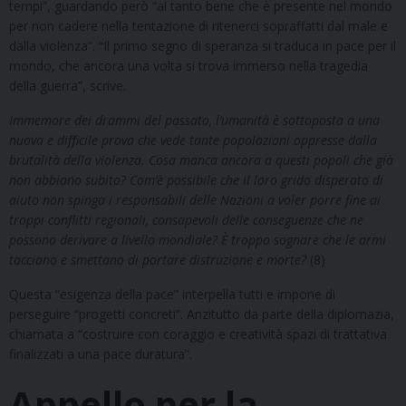
tempi”, guardando però “al tanto bene che è presente nel mondo
per non cadere nella tentazione di ritenerci sopraffatti dal male e
dalla violenza”. “Il primo segno di speranza si traduca in pace per il
mondo, che ancora una volta si trova immerso nella tragedia
della guerra”, scrive.
Immemore dei drammi del passato, l’umanità è sottoposta a una
nuova e difficile prova che vede tante popolazioni oppresse dalla
brutalità della violenza. Cosa manca ancora a questi popoli che già
non abbiano subito? Com’è possibile che il loro grido disperato di
aiuto non spinga i responsabili delle Nazioni a voler porre fine ai
troppi conflitti regionali, consapevoli delle conseguenze che ne
possono derivare a livello mondiale? È troppo sognare che le armi
tacciano e smettano di portare distruzione e morte?
(8)
Questa “esigenza della pace” interpella tutti e impone di
perseguire “progetti concreti”. Anzitutto da parte della diplomazia,
chiamata a “costruire con coraggio e creatività spazi di trattativa
finalizzati a una pace duratura”.
Appello per la