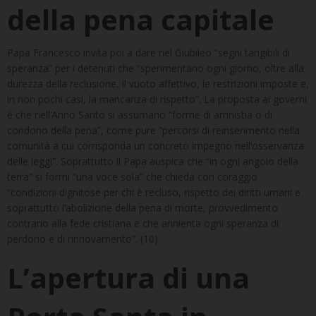
della pena capitale
Papa Francesco invita poi a dare nel Giubileo “segni tangibili di
speranza” per i detenuti che “sperimentano ogni giorno, oltre alla
durezza della reclusione, il vuoto affettivo, le restrizioni imposte e,
in non pochi casi, la mancanza di rispetto”. La proposta ai governi
è che nell’Anno Santo si assumano “forme di amnistia o di
condono della pena”, come pure “percorsi di reinserimento nella
comunità a cui corrisponda un concreto impegno nell’osservanza
delle leggi”. Soprattutto il Papa auspica che “in ogni angolo della
terra” si formi “una voce sola” che chieda con coraggio
“condizioni dignitose per chi è recluso, rispetto dei diritti umani e
soprattutto l’abolizione della pena di morte, provvedimento
contrario alla fede cristiana e che annienta ogni speranza di
perdono e di rinnovamento”. (10)
L’apertura di una