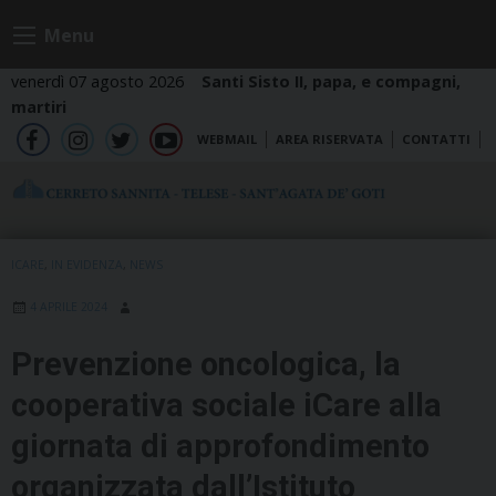
Skip
Menu
to
content
venerdì 07 agosto 2026
Santi Sisto II, papa, e compagni,
martiri
WEBMAIL
AREA RISERVATA
CONTATTI
fb
ig
tw
yt
ICARE
,
IN EVIDENZA
,
NEWS
4 APRILE 2024
Prevenzione oncologica, la
cooperativa sociale iCare alla
giornata di approfondimento
organizzata dall’Istituto