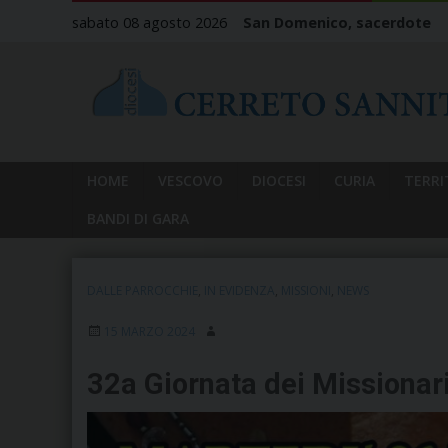
Skip
sabato 08 agosto 2026
San Domenico, sacerdote
to
content
HOME
VESCOVO
DIOCESI
CURIA
TERRI
BANDI DI GARA
DALLE PARROCCHIE
,
IN EVIDENZA
,
MISSIONI
,
NEWS
15 MARZO 2024
32a Giornata dei Missionari