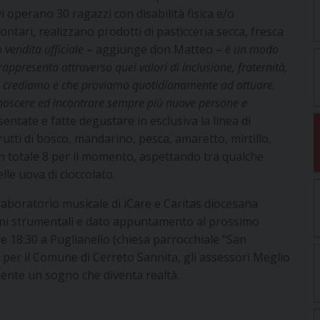
 operano 30 ragazzi con disabilità fisica e/o
ntari, realizzano prodotti di pasticceria secca, fresca
 vendita ufficiale
– aggiunge don Matteo –
è un modo
rappresenta attraverso quei valori di inclusione, fraternità,
cui crediamo e che proviamo quotidianamente ad attuare.
oscere ed incontrare sempre più nuove persone e
ntate e fatte degustare in esclusiva la linea di
utti di bosco, mandarino, pesca, amaretto, mirtillo,
 in totale 8 per il momento, aspettando tra qualche
elle uova di cioccolato.
l laboratorio musicale di iCare e Caritas diocesana
rani strumentali e dato appuntamento al prossimo
 18:30 a Puglianello (chiesa parrocchiale “San
, per il Comune di Cerreto Sannita, gli assessori Meglio
mente un sogno che diventa realtà.