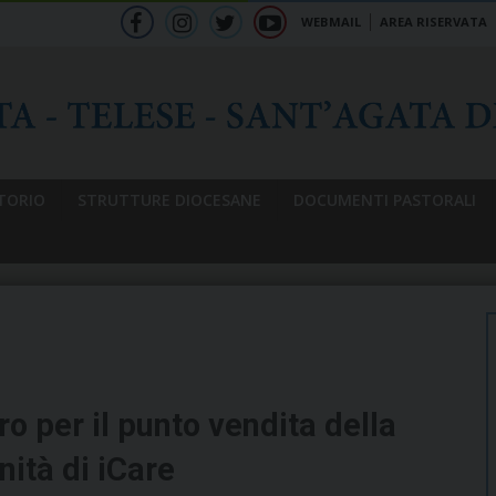
WEBMAIL
AREA RISERVATA
f
ig
tw
yt
b
TORIO
STRUTTURE DIOCESANE
DOCUMENTI PASTORALI
o per il punto vendita della
nità di iCare