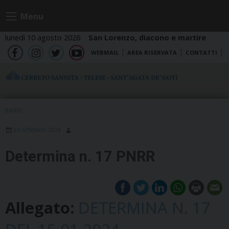
Skip
Menu
to
content
lunedì 10 agosto 2026
San Lorenzo, diacono e martire
WEBMAIL
AREA RISERVATA
CONTATTI
fb
ig
tw
yt
BANDI
24 GENNAIO 2024
Determina n. 17 PNRR
Allegato:
DETERMINA N. 17