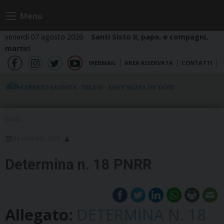
Skip
Menu
to
content
venerdì 07 agosto 2026
Santi Sisto II, papa, e compagni,
martiri
WEBMAIL
AREA RISERVATA
CONTATTI
fb
ig
tw
yt
BANDI
24 GENNAIO 2024
Determina n. 18 PNRR
Allegato:
DETERMINA N. 18