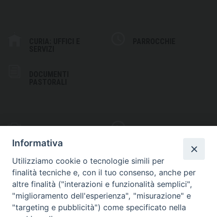
CURIA: UFFICI E
PARROCCHIE
SERVIZI
DOCUMENTI
PASTORALI
PHOTOGALLERY
VIDEOGALLERY
Informativa
Utilizziamo cookie o tecnologie simili per
finalità tecniche e, con il tuo consenso, anche per
altre finalità ("interazioni e funzionalità semplici",
S
EDE VESCOVILE
"miglioramento dell'esperienza", "misurazione" e
Piazza Wojtyla, 1
"targeting e pubblicità") come specificato nella
82032 Cerreto Sannita (BN)