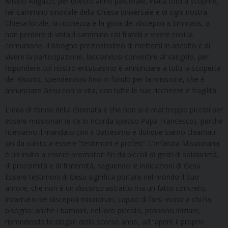
Missio Ragazzi, per questo anno pastorale, invita tutti a scoprire,
nel cammino sinodale della Chiesa universale e di ogni nostra
Chiesa locale, la ricchezza e la gioia dei discepoli a Emmaus, a
non perdere di vista il cammino coi fratelli e vivere così la
comunione, il bisogno preziosissimo di mettersi in ascolto e di
vivere la partecipazione, lasciandosi convertire al Vangelo, per
rispondere col nostro entusiasmo e annunciare a tutti la scoperta
del Risorto, spendendosi fino in fondo per la missione, che è
annunciare Gesù con la vita, con tutte le sue ricchezze e fragilità.
L’idea di fondo della Giornata è che non si è mai troppo piccoli per
essere missionari (e ce lo ricorda spesso Papa Francesco), perché
riceviamo il mandato con il Battesimo e dunque siamo chiamati
sin da subito a essere “testimoni e profeti”. L’Infanzia Missionaria
è un invito a essere promotori fin da piccoli di gesti di solidarietà,
di prossimità e di fraternità, seguendo le indicazioni di Gesù.
Essere testimoni di Gesù significa portare nel mondo il Suo
amore, che non è un discorso astratto ma un fatto concreto,
incarnato nei discepoli missionari, capaci di farsi vicino a chi ha
bisogno: anche i bambini, nel loro piccolo, possono iniziare,
riprendendo lo slogan dello scorso anno, ad “aprire il proprio