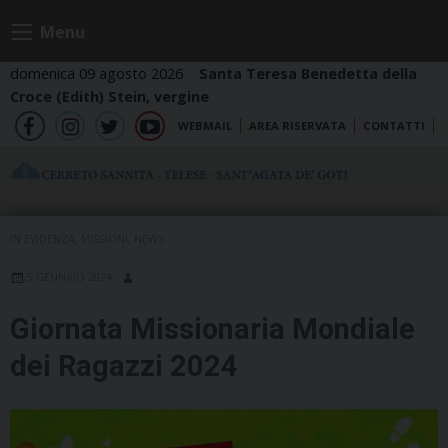
Skip
Menu
to
content
domenica 09 agosto 2026
Santa Teresa Benedetta della
Croce (Edith) Stein, vergine
WEBMAIL
AREA RISERVATA
CONTATTI
fb
ig
tw
yt
IN EVIDENZA
,
MISSIONI
,
NEWS
5 GENNAIO 2024
Giornata Missionaria Mondiale
dei Ragazzi 2024