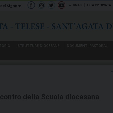
WEBMAIL
AREA RISERVATA
 del Signore
f
ig
tw
yt
b
TORIO
STRUTTURE DIOCESANE
DOCUMENTI PASTORALI
ncontro della Scuola diocesana