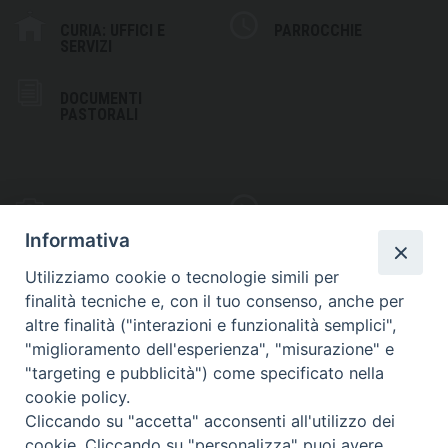
CURIA: UFFICI E
PARROCCHIE
SERVIZI
DOCUMENTI
PASTORALI
PHOTOGALLERY
VIDEOGALLERY
Informativa
Utilizziamo cookie o tecnologie simili per
finalità tecniche e, con il tuo consenso, anche per
altre finalità ("interazioni e funzionalità semplici",
S
EDE VESCOVILE
"miglioramento dell'esperienza", "misurazione" e
Piazza Wojtyla, 1
"targeting e pubblicità") come specificato nella
82032 Cerreto Sannita (BN)
cookie policy.
Cliccando su "accetta" acconsenti all'utilizzo dei
Telefax: (+39) 0824 861115
cookie. Cliccando su "personalizza" puoi avere