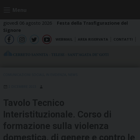
Skip
Menu
to
content
giovedì 06 agosto 2026
Festa della Trasfigurazione del
Signore
WEBMAIL
AREA RISERVATA
CONTATTI
fb
ig
tw
yt
COMUNICAZIONI SOCIALI
,
IN EVIDENZA
,
NEWS
2 DICEMBRE 2023
Tavolo Tecnico
Interistituzionale. Corso di
formazione sulla violenza
domestica, di genere e contro le