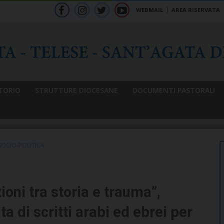
WEBMAIL
AREA RISERVATA
f
ig
tw
yt
b
TORIO
STRUTTURE DIOCESANE
DOCUMENTI PASTORALI
SOCIO-POLITICA
oni tra storia e trauma”,
a di scritti arabi ed ebrei per