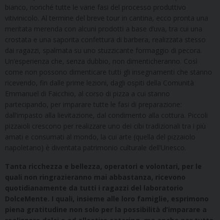
bianco, nonché tutte le varie fasi del processo produttivo
vitivinicolo. Al termine del breve tour in cantina, ecco pronta una
meritata merenda con alcuni prodotti a base d’uva, tra cui una
crostata e una saporita confettura di barbera, realizzata stesso
dai ragazzi, spalmata su uno stuzzicante formaggio di pecora.
Un’esperienza che, senza dubbio, non dimenticheranno. Così
come non possono dimenticare tutti gli insegnamenti che stanno
ricevendo, fin dalle prime lezioni, dagli ospiti della Comunità
Emmanuel di Faicchio, al corso di pizza a cui stanno
partecipando, per imparare tutte le fasi di preparazione:
dall’impasto alla lievitazione, dal condimento alla cottura. Piccoli
pizzaioli crescono per realizzare uno dei cibi tradizionali tra i più
amati e consumati al mondo, la cui arte (quella del pizzaiolo
napoletano) è diventata patrimonio culturale dell’Unesco.
Tanta ricchezza e bellezza, operatori e volontari, per le
quali non ringrazieranno mai abbastanza, ricevono
quotidianamente da tutti i ragazzi del laboratorio
DolceMente. I quali, insieme alle loro famiglie, esprimono
piena gratitudine non solo per la possibilità d’imparare a