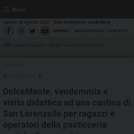
Skip
Menu
to
content
sabato 08 agosto 2026
San Domenico, sacerdote
WEBMAIL
AREA RISERVATA
CONTATTI
fb
ig
tw
yt
ICARE
,
NEWS
14 OTTOBRE 2023
DolceMente, vendemmia e
visita didattica ad una cantina di
San Lorenzello per ragazzi e
operatori della pasticceria