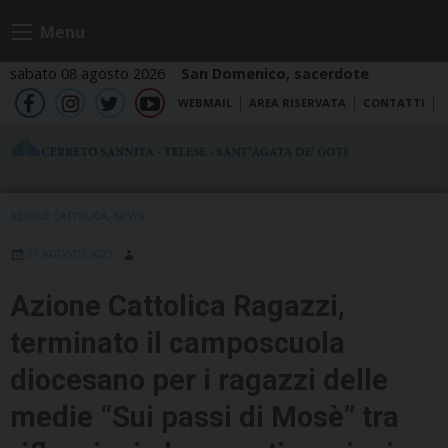
Skip
Menu
to
content
sabato 08 agosto 2026
San Domenico, sacerdote
WEBMAIL
AREA RISERVATA
CONTATTI
fb
ig
tw
yt
AZIONE CATTOLICA
,
NEWS
31 AGOSTO 2023
Azione Cattolica Ragazzi,
terminato il camposcuola
diocesano per i ragazzi delle
medie “Sui passi di Mosè” tra