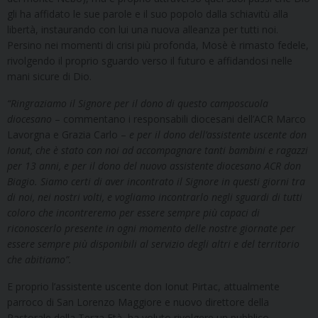
gli ha affidato le sue parole e il suo popolo dalla schiavitù alla
libertà, instaurando con lui una nuova alleanza per tutti noi.
Persino nei momenti di crisi più profonda, Mosè è rimasto fedele,
rivolgendo il proprio sguardo verso il futuro e affidandosi nelle
mani sicure di Dio.
“Ringraziamo il Signore per il dono di questo camposcuola
diocesano
– commentano i responsabili diocesani dell’ACR Marco
Lavorgna e Grazia Carlo –
e per il dono dell’assistente uscente don
Ionut, che è stato con noi ad accompagnare tanti bambini e ragazzi
per 13 anni, e per il dono del nuovo assistente diocesano ACR don
Biagio. Siamo certi di aver incontrato il Signore in questi giorni tra
di noi, nei nostri volti, e vogliamo incontrarlo negli sguardi di tutti
coloro che incontreremo per essere sempre più capaci di
riconoscerlo presente in ogni momento delle nostre giornate per
essere sempre più disponibili al servizio degli altri e del territorio
che abitiamo”.
E proprio l’assistente uscente don Ionut Pirtac, attualmente
parroco di San Lorenzo Maggiore e nuovo direttore della
Pastorale della Terza Età, ha voluto rivolgere un pubblico