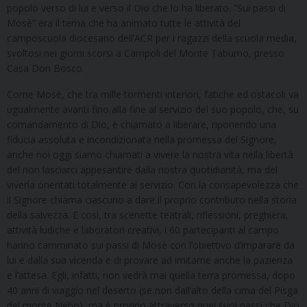
popolo verso di lui e verso il Dio che lo ha liberato. “Sui passi di
Mosè” era il tema che ha animato tutte le attività del
camposcuola diocesano dell’ACR per i ragazzi della scuola media,
svoltosi nei giorni scorsi a Campoli del Monte Taburno, presso
Casa Don Bosco.
Come Mosè, che tra mille tormenti interiori, fatiche ed ostacoli va
ugualmente avanti fino alla fine al servizio del suo popolo, che, su
comandamento di Dio, è chiamato a liberare, riponendo una
fiducia assoluta e incondizionata nella promessa del Signore,
anche noi oggi siamo chiamati a vivere la nostra vita nella libertà
del non lasciarci appesantire dalla nostra quotidianità, ma del
viverla orientati totalmente al servizio. Con la consapevolezza che
il Signore chiama ciascuno a dare il proprio contributo nella storia
della salvezza. E così, tra scenette teatrali, riflessioni, preghiera,
attività ludiche e laboratori creativi, i 60 partecipanti al campo
hanno camminato sui passi di Mosè con l’obiettivo d’imparare da
lui e dalla sua vicenda e di provare ad imitarne anche la pazienza
e l’attesa. Egli, infatti, non vedrà mai quella terra promessa, dopo
40 anni di viaggio nel deserto (se non dall’alto della cima del Pisga
del monte Nebo), ma è proprio attraverso quei suoi passi che Dio