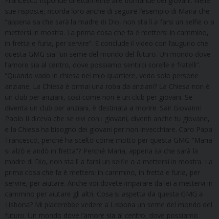
Francesco risponde direttamente alle domande dei giovani. Nelle
sue risposte, ricorda loro anche di seguire l’esempio di Maria che
“appena sa che sarà la madre di Dio, non sta lì a farsi un selfie o a
mettersi in mostra. La prima cosa che fa è mettersi in cammino,
in fretta e furia, per servire”. E conclude il video con l’augurio che
questa GMG sia “un seme del mondo del futuro. Un mondo dove
l’amore sia al centro, dove possiamo sentirci sorelle e fratelli”.
“Quando vado in chiesa nel mio quartiere, vedo solo persone
anziane. La Chiesa è ormai una roba da anziani? La Chiesa non è
un club per anziani, così come non è un club per giovani. Se
diventa un club per anziani, è destinata a morire. San Giovanni
Paolo II diceva che se vivi con i giovani, diventi anche tu giovane,
e la Chiesa ha bisogno dei giovani per non invecchiare. Caro Papa
Francesco, perché ha scelto come motto per questa GMG “Maria
si alzò e andò in fretta”? Perché Maria, appena sa che sarà la
madre di Dio, non sta lì a farsi un selfie o a mettersi in mostra. La
prima cosa che fa è mettersi in cammino, in fretta e furia, per
servire, per aiutare. Anche voi dovete imparare da lei a mettervi in
cammino per aiutare gli altri. Cosa si aspetta da questa GMG a
Lisbona? Mi piacerebbe vedere a Lisbona un seme del mondo del
futuro. Un mondo dove l’amore sia al centro, dove possiamo