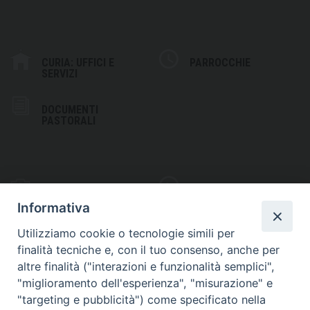
CURIA: UFFICI E
PARROCCHIE
SERVIZI
DOCUMENTI
PASTORALI
PHOTOGALLERY
VIDEOGALLERY
Informativa
Utilizziamo cookie o tecnologie simili per
finalità tecniche e, con il tuo consenso, anche per
altre finalità ("interazioni e funzionalità semplici",
S
EDE VESCOVILE
"miglioramento dell'esperienza", "misurazione" e
Piazza Wojtyla, 1
"targeting e pubblicità") come specificato nella