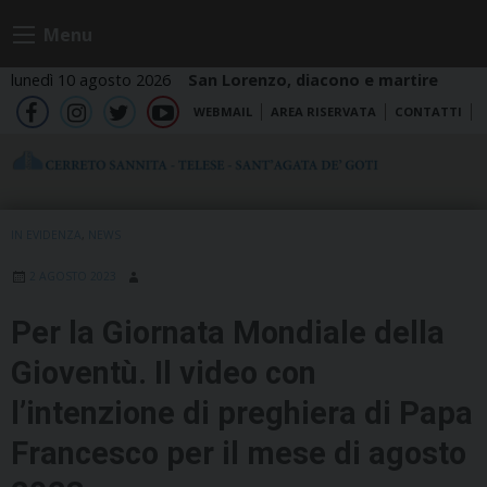
Skip
Menu
to
content
lunedì 10 agosto 2026
San Lorenzo, diacono e martire
WEBMAIL
AREA RISERVATA
CONTATTI
fb
ig
tw
yt
IN EVIDENZA
,
NEWS
2 AGOSTO 2023
Per la Giornata Mondiale della
Gioventù. Il video con
l’intenzione di preghiera di Papa
Francesco per il mese di agosto