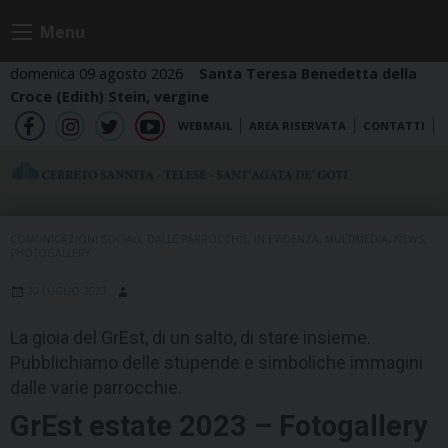
Skip
Menu
to
content
domenica 09 agosto 2026
Santa Teresa Benedetta della
Croce (Edith) Stein, vergine
WEBMAIL
AREA RISERVATA
CONTATTI
fb
ig
tw
yt
COMUNICAZIONI SOCIALI
,
DALLE PARROCCHIE
,
IN EVIDENZA
,
MULTIMEDIA
,
NEWS
,
PHOTOGALLERY
20 LUGLIO 2023
La gioia del GrEst, di un salto, di stare insieme.
Pubblichiamo delle stupende e simboliche immagini
dalle varie parrocchie.
GrEst estate 2023 – Fotogallery