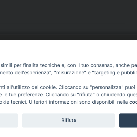
URIA: UFFICI E SERVIZI
PHOTOGALLERY
imili per finalità tecniche e, con il tuo consenso, anche per 
ARROCCHIE
VIDEOGALLERY
amento dell'esperienza", "misurazione" e "targeting e pubbli
OCUMENTI PASTORALI
i all'utilizzo dei cookie. Cliccando su "personalizza" puoi
re le tue preferenze. Cliccando su "rifiuta" o chiudendo que
okie tecnici. Ulteriori informazioni sono disponibili nella
coo
Rifiuta
Copyright 2018 - Diocesi di Cerreto Sannita - Telese - Sant’Agata de’ Got