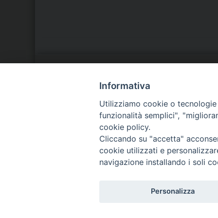
LA NOSTRA DIOCESI
C
Informativa
Utilizziamo cookie o tecnologie s
IL VESCOVO
P
funzionalità semplici", "miglior
cookie policy.
AGENDA PASTORALE
D
Cliccando su "accetta" acconsent
cookie utilizzati e personalizza
navigazione installando i soli co
Personalizza