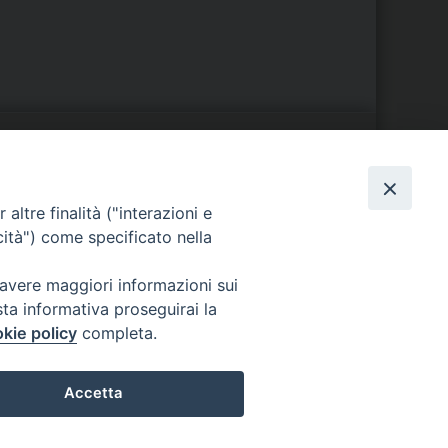
S
EDE VESCOVILE
altre finalità ("interazioni e
Piazza Wojtyla, 1
cità") come specificato nella
82032 Cerreto Sannita (BN)
Telefax: (+39) 0824 861115
 avere maggiori informazioni sui
Email:
sta informativa proseguirai la
info@diocesicerreto.it
kie policy
completa.
Accetta
i
Preferenze Cookie