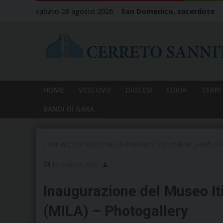
Skip
sabato 08 agosto 2026
San Domenico, sacerdote
to
content
HOME
VESCOVO
DIOCESI
CURIA
TERRI
BANDI DI GARA
COMUNICAZIONI SOCIALI
,
IN EVIDENZA
,
MULTIMEDIA
,
NEWS
,
PH
18 LUGLIO 2023
Inaugurazione del Museo It
(MILA) – Photogallery