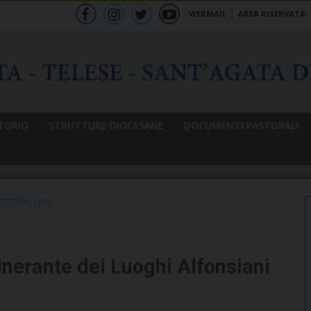
WEBMAIL
AREA RISERVATA
f
ig
tw
yt
b
TORIO
STRUTTURE DIOCESANE
DOCUMENTI PASTORALI
OTOGALLERY
inerante dei Luoghi Alfonsiani