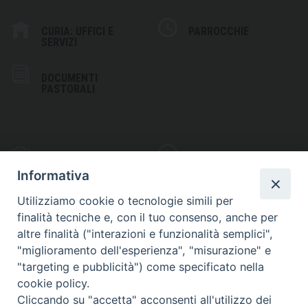
CURIA: UFFICI E
PARROCCHIE
SERVIZI
DOCUMENTI
PASTORALI
PHOTOGALLERY
VIDEOGALLERY
Informativa
Utilizziamo cookie o tecnologie simili per
finalità tecniche e, con il tuo consenso, anche per
altre finalità ("interazioni e funzionalità semplici",
S
EDE VESCOVILE
"miglioramento dell'esperienza", "misurazione" e
Piazza Wojtyla, 1
"targeting e pubblicità") come specificato nella
82032 Cerreto Sannita (BN)
cookie policy.
Cliccando su "accetta" acconsenti all'utilizzo dei
Telefax: (+39) 0824 861115