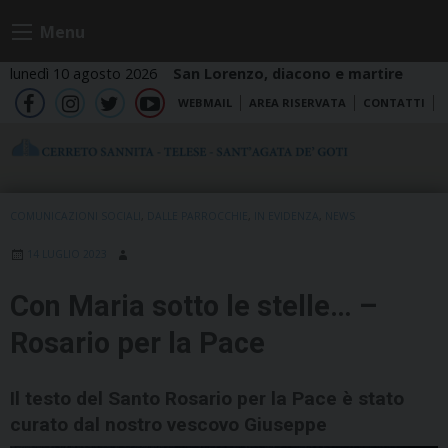
Skip
Menu
to
content
lunedì 10 agosto 2026
San Lorenzo, diacono e martire
WEBMAIL
AREA RISERVATA
CONTATTI
fb
ig
tw
yt
COMUNICAZIONI SOCIALI
,
DALLE PARROCCHIE
,
IN EVIDENZA
,
NEWS
14 LUGLIO 2023
Con Maria sotto le stelle… –
Rosario per la Pace
Il testo del Santo Rosario per la Pace è stato
curato dal nostro vescovo Giuseppe