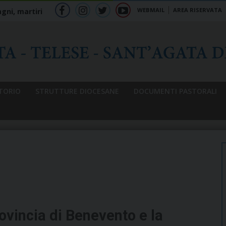
WEBMAIL
AREA RISERVATA
gni, martiri
f
ig
tw
yt
b
TORIO
STRUTTURE DIOCESANE
DOCUMENTI PASTORALI
rovincia di Benevento e la