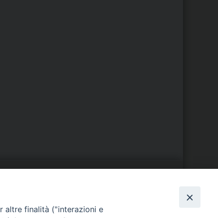
S
EDE VESCOVILE
altre finalità ("interazioni e
Piazza Wojtyla, 1