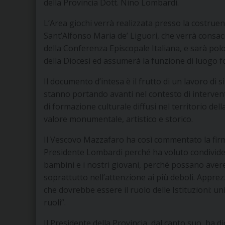
della Provincia Dott. Nino Lombardi.
L’Area giochi verrà realizzata presso la costru
Sant’Alfonso Maria de’ Liguori, che verrà consac
della Conferenza Episcopale Italiana, e sarà polo
della Diocesi ed assumerà la funzione di luogo fo
Il documento d’intesa è il frutto di un lavoro di s
stanno portando avanti nel contesto di interventi
di formazione culturale diffusi nel territorio del
valore monumentale, artistico e storico.
Il Vescovo Mazzafaro ha così commentato la firm
Presidente Lombardi perché ha voluto condivider
bambini e i nostri giovani, perché possano avere s
soprattutto nell’attenzione ai più deboli. Appre
che dovrebbe essere il ruolo delle Istituzioni: un
ruoli”.
Il Presidente della Provincia, dal canto suo, ha d