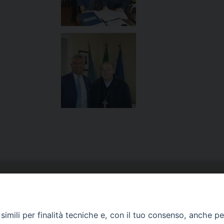
URIA: UFFICI E SERVIZI
PHOTOGALLERY
imili per finalità tecniche e, con il tuo consenso, anche per 
ARROCCHIE
VIDEOGALLERY