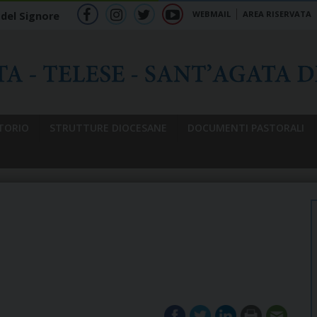
WEBMAIL
AREA RISERVATA
 del Signore
f
ig
tw
yt
b
TORIO
STRUTTURE DIOCESANE
DOCUMENTI PASTORALI