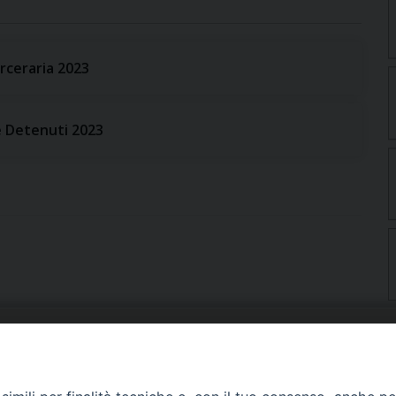
rceraria 2023
e Detenuti 2023
URIA: UFFICI E SERVIZI
PHOTOGALLERY