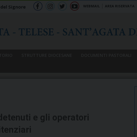
WEBMAIL
AREA RISERVATA
 del Signore
f
ig
tw
yt
b
TORIO
STRUTTURE DIOCESANE
DOCUMENTI PASTORALI
detenuti e gli operatori
itenziari