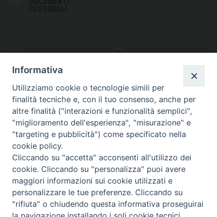
DOCUMENTI
PASTORALI
PHOTOGALLERY
VIDEOGALLERY
Informativa
Utilizziamo cookie o tecnologie simili per
finalità tecniche e, con il tuo consenso, anche per
altre finalità ("interazioni e funzionalità semplici",
S
EDE VESCOVILE
"miglioramento dell'esperienza", "misurazione" e
Piazza Wojtyla, 1
"targeting e pubblicità") come specificato nella
82032 Cerreto Sannita (BN)
cookie policy.
Cliccando su "accetta" acconsenti all'utilizzo dei
Telefax: (+39) 0824 861115
cookie. Cliccando su "personalizza" puoi avere
Email: info@diocesicerreto.it
maggiori informazioni sui cookie utilizzati e
personalizzare le tue preferenze. Cliccando su
"rifiuta" o chiudendo questa informativa proseguirai
la navigazione installando i soli cookie tecnici.