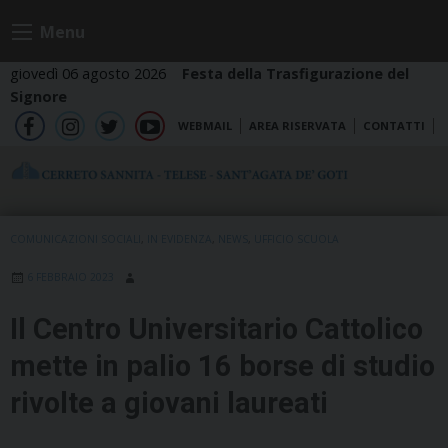
Skip
Menu
to
content
giovedì 06 agosto 2026
Festa della Trasfigurazione del
Signore
WEBMAIL
AREA RISERVATA
CONTATTI
fb
ig
tw
yt
COMUNICAZIONI SOCIALI
,
IN EVIDENZA
,
NEWS
,
UFFICIO SCUOLA
6 FEBBRAIO 2023
Il Centro Universitario Cattolico
mette in palio 16 borse di studio
rivolte a giovani laureati